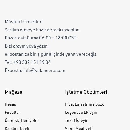
Müşteri Hizmetleri
Yardım etmeye hazır gerçek insanlar,
Pazartesi–Cuma 06:00 – 18:00 CST.
Bizi arayın veya yazın,
e-postanıza bir iş günü içinde yanıt vereceğiz.
Tel:
+90 532 151 19 04
E-posta:
info@vatansera.com
Mağaza
İşletme Çözümleri
Hesap
Fiyat Eşleştirme Sözü
Fırsatlar
Logonuzu Ekleyin
Ücretsiz Hediyeler
Teklif İsteyin
Katalog Talebi
Vergi Muafiyeti