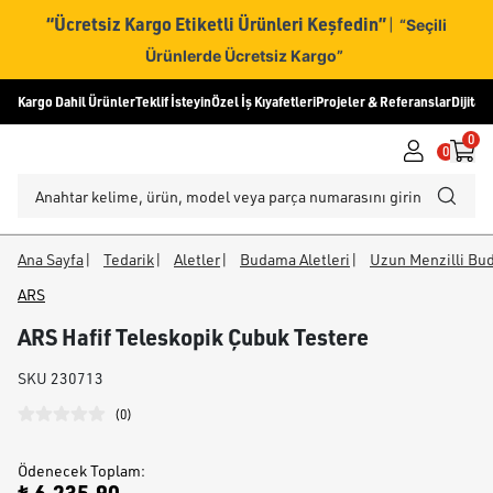
“Ücretsiz Kargo Etiketli Ürünleri Keşfedin”
|
“Seçili
Ürünlerde Ücretsiz Kargo”
Kargo Dahil Ürünler
Teklif İsteyin
Özel İş Kıyafetleri
Projeler & Referanslar
Dijital
0
0
Ana Sayfa
|
Tedarik
|
Aletler
|
Budama Aletleri
|
Uzun Menzilli Bud
ARS
ARS Hafif Teleskopik Çubuk Testere
SKU
230713
(
0
)
Ödenecek Toplam
: