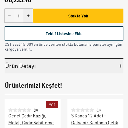
₺ 6,235.90
Stokta Yok
Teklif Listesine Ekle
CST saat 15:00'ten önce verilen stokta bulunan siparişler aynı gün
kargoya verilir..
Ürün Detayı
Ürünlerimizi Keşfet!
%
11
(
0
)
(
0
)
Genel Çadır Kazığı,
S Kanca 12 Adet –
Metal, Çadır Sabitleme
Galvaniz Kaplama Çelik