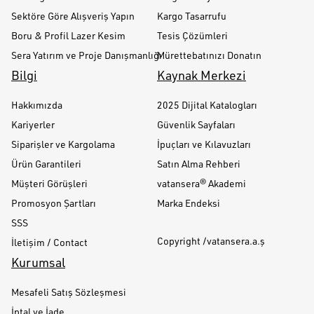
Sektöre Göre Alışveriş Yapın
Kargo Tasarrufu
Boru & Profil Lazer Kesim
Tesis Çözümleri
Sera Yatırım ve Proje Danışmanlığı
Mürettebatınızı Donatın
Bilgi
Kaynak Merkezi
Hakkımızda
2025 Dijital Katalogları
Kariyerler
Güvenlik Sayfaları
Siparişler ve Kargolama
İpuçları ve Kılavuzları
Ürün Garantileri
Satın Alma Rehberi
Müşteri Görüşleri
vatansera® Akademi
Promosyon Şartları
Marka Endeksi
SSS
Copyright /vatansera.a.ş
İletişim / Contact
Kurumsal
Mesafeli Satış Sözleşmesi
İptal ve İade