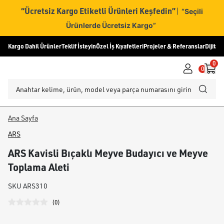
“Ücretsiz Kargo Etiketli Ürünleri Keşfedin”
|
“Seçili
Ürünlerde Ücretsiz Kargo”
Kargo Dahil Ürünler
Teklif İsteyin
Özel İş Kıyafetleri
Projeler & Referanslar
Dijital
0
0
Ana Sayfa
ARS
ARS Kavisli Bıçaklı Meyve Budayıcı ve Meyve
Toplama Aleti
SKU
ARS310
(
0
)