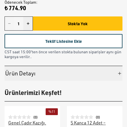
Ödenecek Toplam
:
₺ 774.90
Stokta Yok
Teklif Listesine Ekle
CST saat 15:00'ten önce verilen stokta bulunan siparişler aynı gün
kargoya verilir..
Ürün Detayı
Ürünlerimizi Keşfet!
%
11
(
0
)
(
0
)
Genel Çadır Kazığı,
S Kanca 12 Adet –