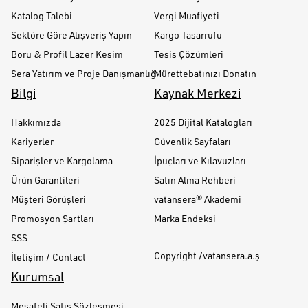
Katalog Talebi
Vergi Muafiyeti
Sektöre Göre Alışveriş Yapın
Kargo Tasarrufu
Boru & Profil Lazer Kesim
Tesis Çözümleri
Sera Yatırım ve Proje Danışmanlığı
Mürettebatınızı Donatın
Bilgi
Kaynak Merkezi
Hakkımızda
2025 Dijital Katalogları
Kariyerler
Güvenlik Sayfaları
Siparişler ve Kargolama
İpuçları ve Kılavuzları
Ürün Garantileri
Satın Alma Rehberi
Müşteri Görüşleri
vatansera® Akademi
Promosyon Şartları
Marka Endeksi
SSS
Copyright /vatansera.a.ş
İletişim / Contact
Kurumsal
Mesafeli Satış Sözleşmesi