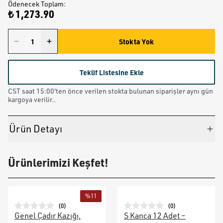
Ödenecek Toplam
:
₺ 1,273.90
Stokta Yok
Teklif Listesine Ekle
CST saat 15:00'ten önce verilen stokta bulunan siparişler aynı gün
kargoya verilir..
Ürün Detayı
Ürünlerimizi Keşfet!
%
11
(
0
)
(
0
)
Genel Çadır Kazığı,
S Kanca 12 Adet –