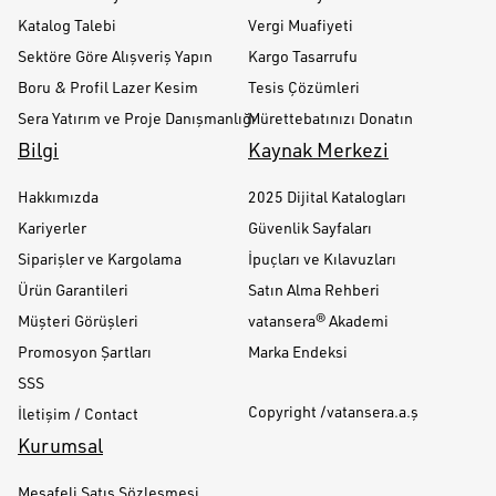
Katalog Talebi
Vergi Muafiyeti
Sektöre Göre Alışveriş Yapın
Kargo Tasarrufu
Boru & Profil Lazer Kesim
Tesis Çözümleri
Sera Yatırım ve Proje Danışmanlığı
Mürettebatınızı Donatın
Bilgi
Kaynak Merkezi
Hakkımızda
2025 Dijital Katalogları
Kariyerler
Güvenlik Sayfaları
Siparişler ve Kargolama
İpuçları ve Kılavuzları
Ürün Garantileri
Satın Alma Rehberi
Müşteri Görüşleri
vatansera® Akademi
Promosyon Şartları
Marka Endeksi
SSS
Copyright /vatansera.a.ş
İletişim / Contact
Kurumsal
Mesafeli Satış Sözleşmesi