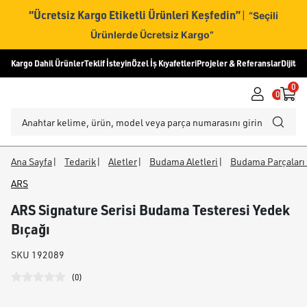
“Ücretsiz Kargo Etiketli Ürünleri Keşfedin”
|
“Seçili
Ürünlerde Ücretsiz Kargo”
Kargo Dahil Ürünler
Teklif İsteyin
Özel İş Kıyafetleri
Projeler & Referanslar
Dijital
0
0
Ana Sayfa
|
Tedarik
|
Aletler
|
Budama Aletleri
|
Budama Parçaları 
ARS
ARS Signature Serisi Budama Testeresi Yedek
Bıçağı
SKU
192089
(
0
)