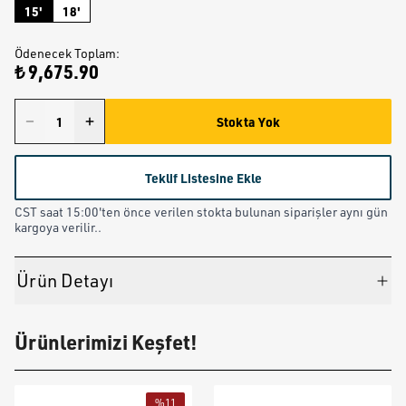
15'
18'
Ödenecek Toplam
:
₺ 9,675.90
Stokta Yok
Teklif Listesine Ekle
CST saat 15:00'ten önce verilen stokta bulunan siparişler aynı gün
kargoya verilir..
Ürün Detayı
Ürünlerimizi Keşfet!
%
11