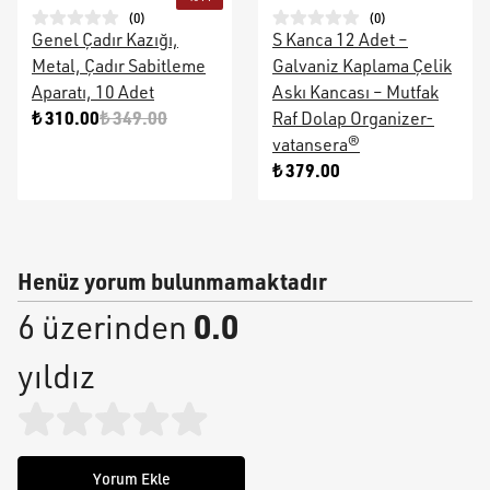
(
0
)
(
0
)
Genel Çadır Kazığı,
S Kanca 12 Adet –
Metal, Çadır Sabitleme
Galvaniz Kaplama Çelik
Aparatı, 10 Adet
Askı Kancası – Mutfak
₺ 310.00
₺ 349.00
Raf Dolap Organizer-
vatansera®
₺ 379.00
Henüz yorum bulunmamaktadır
0.0
6 üzerinden
yıldız
Yorum Ekle