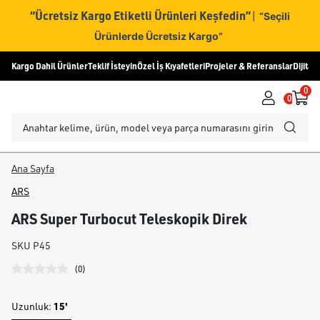
“Ücretsiz Kargo Etiketli Ürünleri Keşfedin”
|
“Seçili
Ürünlerde Ücretsiz Kargo”
Kargo Dahil Ürünler
Teklif İsteyin
Özel İş Kıyafetleri
Projeler & Referanslar
Dijital
0
0
Ana Sayfa
ARS
ARS Super Turbocut Teleskopik Direk
SKU
P45
(
0
)
15'
Uzunluk
: