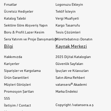
Fırsatlar
Logonuzu Ekleyin
Ücretsiz Hediyeler
Teklif İsteyin
Katalog Talebi
Vergi Muafiyeti
Sektöre Göre Alışveriş Yapın
Kargo Tasarrufu
Boru & Profil Lazer Kesim
Tesis Çözümleri
Sera Yatırım ve Proje Danışmanlığı
Mürettebatınızı Donatın
Bilgi
Kaynak Merkezi
Hakkımızda
2025 Dijital Katalogları
Kariyerler
Güvenlik Sayfaları
Siparişler ve Kargolama
İpuçları ve Kılavuzları
Ürün Garantileri
Satın Alma Rehberi
Müşteri Görüşleri
vatansera® Akademi
Promosyon Şartları
Marka Endeksi
SSS
Copyright /vatansera.a.ş
İletişim / Contact