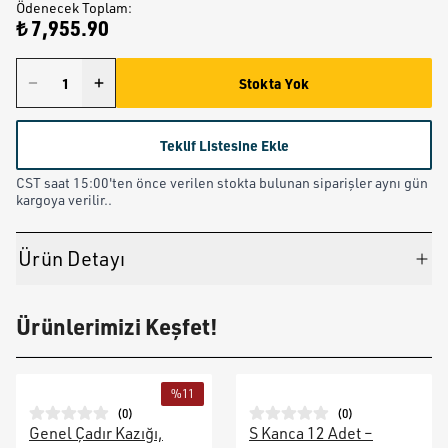
Ödenecek Toplam
:
₺ 7,955.90
Stokta Yok
Teklif Listesine Ekle
CST saat 15:00'ten önce verilen stokta bulunan siparişler aynı gün
kargoya verilir..
Ürün Detayı
Ürünlerimizi Keşfet!
%
11
(
0
)
(
0
)
Genel Çadır Kazığı,
S Kanca 12 Adet –