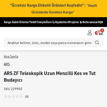
“Ücretsiz Kargo Etiketli Ürünleri Keşfedin”
|
“Seçili
Ürünlerde Ücretsiz Kargo”
Kargo Dahil Ürünler
Teklif İsteyin
Özel İş Kıyafetleri
Projeler & Referanslar
Dijital
0
0
Ana Sayfa
ARS
ARS ZF Teleskopik Uzun Menzilli Kes ve Tut
Budayıcı
SKU
229902
(
0
)