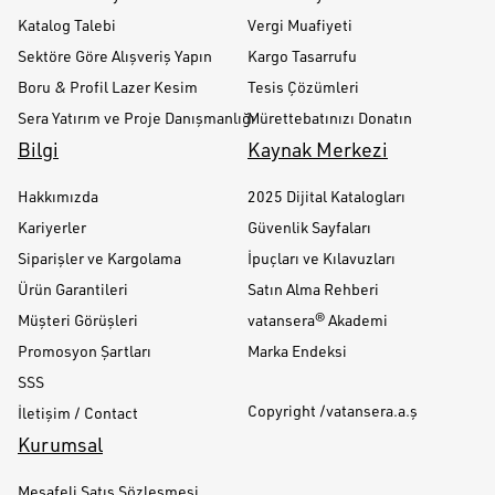
Katalog Talebi
Vergi Muafiyeti
Sektöre Göre Alışveriş Yapın
Kargo Tasarrufu
Boru & Profil Lazer Kesim
Tesis Çözümleri
Sera Yatırım ve Proje Danışmanlığı
Mürettebatınızı Donatın
Bilgi
Kaynak Merkezi
Hakkımızda
2025 Dijital Katalogları
Kariyerler
Güvenlik Sayfaları
Siparişler ve Kargolama
İpuçları ve Kılavuzları
Ürün Garantileri
Satın Alma Rehberi
Müşteri Görüşleri
vatansera® Akademi
Promosyon Şartları
Marka Endeksi
SSS
Copyright /vatansera.a.ş
İletişim / Contact
Kurumsal
Mesafeli Satış Sözleşmesi