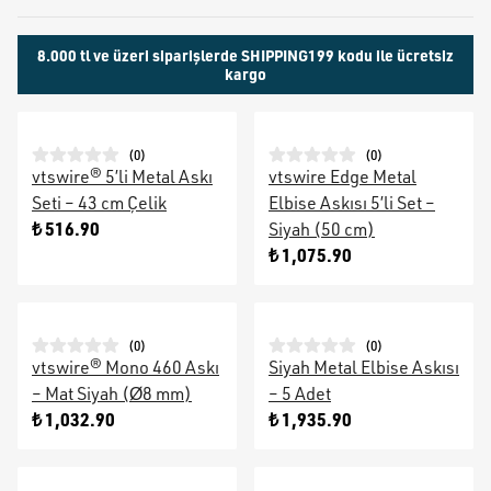
8.000 tl ve üzeri siparişlerde SHIPPING199 kodu ile ücretsiz
kargo
(
0
)
(
0
)
vtswire® 5’li Metal Askı
vtswire Edge Metal
Seti – 43 cm Çelik
Elbise Askısı 5’li Set –
₺ 516.90
Siyah (50 cm)
₺ 1,075.90
(
0
)
(
0
)
vtswire® Mono 460 Askı
Siyah Metal Elbise Askısı
– Mat Siyah (Ø8 mm)
– 5 Adet
₺ 1,032.90
₺ 1,935.90