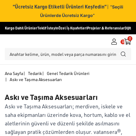
“Ücretsiz Kargo Etiketli Ürünleri Keşfedin”
|
“Seçili
Ürünlerde Ücretsiz Kargo”
Kargo Dahil Ürünler
Teklif İsteyin
Özel İş Kıyafetleri
Projeler & Referanslar
Dijital
0
0
Ana Sayfa
|
Tedarik
|
Genel Tedarik Ürünleri
|
Askı ve Taşıma Aksesuarları
Askı ve Taşıma Aksesuarları
Askı ve Taşıma Aksesuarları; merdiven, iskele ve
saha ekipmanları üzerinde kova, hortum, kablo ve el
aletlerinin güvenli ve düzenli şekilde asılmasını
sağlayan pratik çözümlerden oluşur. vatansera®,