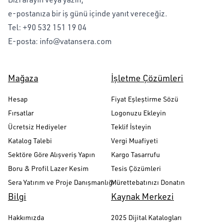
e-postanıza bir iş günü içinde yanıt vereceğiz.
Tel:
+90 532 151 19 04
E-posta:
info@vatansera.com
Mağaza
İşletme Çözümleri
Hesap
Fiyat Eşleştirme Sözü
Fırsatlar
Logonuzu Ekleyin
Ücretsiz Hediyeler
Teklif İsteyin
Katalog Talebi
Vergi Muafiyeti
Sektöre Göre Alışveriş Yapın
Kargo Tasarrufu
Boru & Profil Lazer Kesim
Tesis Çözümleri
Sera Yatırım ve Proje Danışmanlığı
Mürettebatınızı Donatın
Bilgi
Kaynak Merkezi
Hakkımızda
2025 Dijital Katalogları