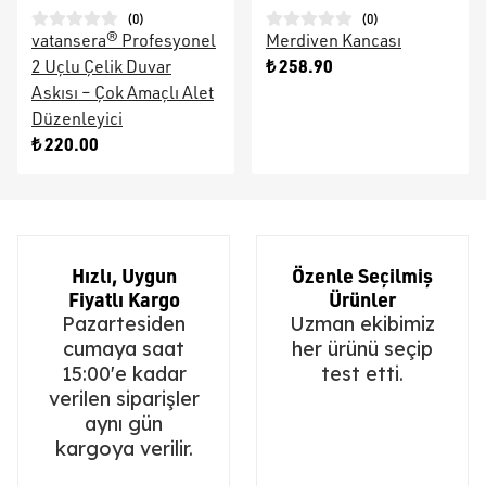
(
0
)
(
0
)
vatansera® Profesyonel
Merdiven Kancası
₺ 258.90
2 Uçlu Çelik Duvar
Askısı – Çok Amaçlı Alet
Düzenleyici
₺ 220.00
Hızlı, Uygun
Özenle Seçilmiş
Fiyatlı Kargo
Ürünler
Pazartesiden
Uzman ekibimiz
cumaya saat
her ürünü seçip
15:00'e kadar
test etti.
verilen siparişler
aynı gün
kargoya verilir.