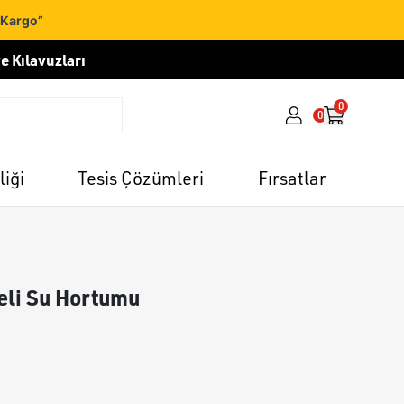
 Kargo”
e Kılavuzları
0
0
liği
Tesis Çözümleri
Fırsatlar
eli Su Hortumu