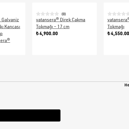
(
0
)
– Galvaniz
vatansera® Direk Çakma
vatansera
kı Kancası
Tokmağı – 17 cm
Tokmağı
₺ 4,900.00
₺ 4,550.0
ap
sera®
He