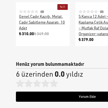
%
11
(
0
)
(
0
)
Genel Çadır Kazığı, Metal,
S Kanca 12 Adet 
Çadır Sabitleme Aparatı, 10
Kaplama Çelik As
Adet
– Mutfak Raf Dol
₺ 310.00
₺ 349.00
Organizer-vatan
₺ 379.00
Henüz yorum bulunmamaktadır
0.0
6 üzerinden
yıldız
Yorum Ekle