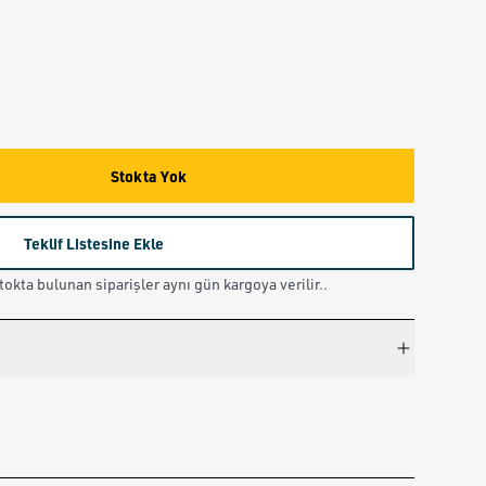
Stokta Yok
Teklif Listesine Ekle
okta bulunan siparişler aynı gün kargoya verilir..