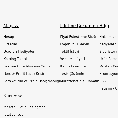
Mağaza
İşletme Çözümleri
Bilgi
Hesap
Fiyat Eşleştirme Sözü
Hakkımızd
Fırsatlar
Logonuzu Ekleyin
Kariyerler
Ücretsiz Hediyeler
Teklif İsteyin
Siparişler 
Katalog Talebi
Vergi Muafiyeti
Ürün Garant
Sektöre Göre Alışveriş Yapın
Kargo Tasarrufu
Müşteri Gör
Boru & Profil Lazer Kesim
Tesis Çözümleri
Promosyon 
Sera Yatırım ve Proje Danışmanlığı
Mürettebatınızı Donatın
SSS
İletişim / 
Kurumsal
Mesafeli Satış Sözleşmesi
İptal ve İade