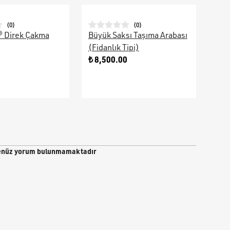
(
0
)
(
0
)
® Direk Çakma
Büyük Saksı Taşıma Arabası
Galv
(Fidanlık Tipi)
Ara
0
₺ 8,500.00
₺ 9
nüz yorum bulunmamaktadır