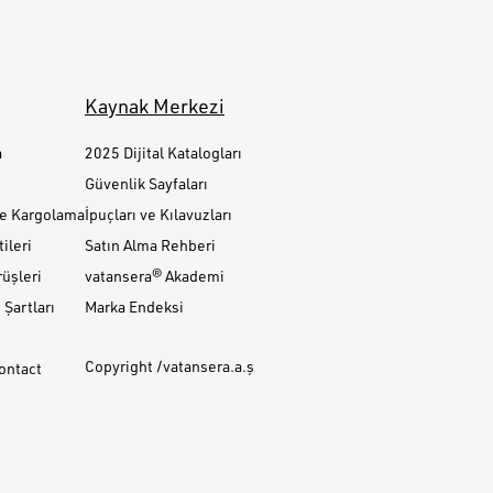
Kaynak Merkezi
a
2025 Dijital Katalogları
Güvenlik Sayfaları
ve Kargolama
İpuçları ve Kılavuzları
ileri
Satın Alma Rehberi
üşleri
vatansera® Akademi
Şartları
Marka Endeksi
Copyright /vatansera.a.ş
Contact