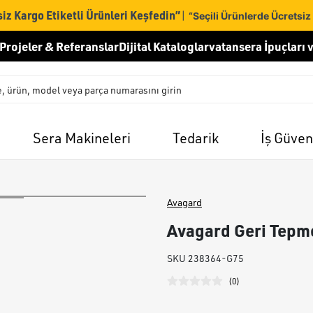
iz Kargo Etiketli Ürünleri Keşfedin”
|
“Seçili Ürünlerde Ücretsiz
Projeler & Referanslar
Dijital Kataloglar
vatansera İpuçları v
Sera Makineleri
Tedarik
İş Güven
Avagard
Avagard Geri Tepm
SKU
238364-G75
(
0
)