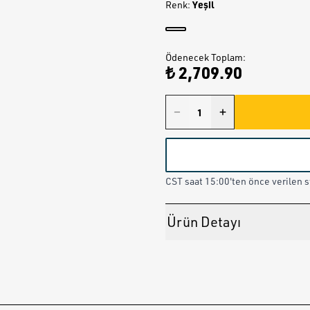
Yeşil
Renk
:
Ödenecek Toplam
:
₺ 2,709.90
CST saat 15:00'ten önce verilen st
Ürün Detayı