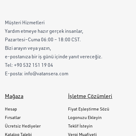
Müşteri Hizmetleri
Yardım etmeye hazır gerçek insanlar,
Pazartesi–Cuma 06:00 – 18:00 CST.
Bizi arayın veya yazın,
e-postanıza bir iş günü içinde yanıt vereceğiz.
Tel:
+90 532 151 19 04
E-posta:
info@vatansera.com
Mağaza
İşletme Çözümleri
Hesap
Fiyat Eşleştirme Sözü
Fırsatlar
Logonuzu Ekleyin
Ücretsiz Hediyeler
Teklif İsteyin
Katalog Talebi
Vergi Muafiyeti