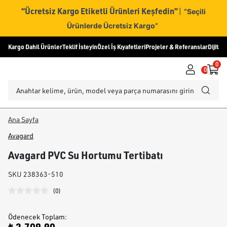
“Ücretsiz Kargo Etiketli Ürünleri Keşfedin”
|
“Seçili
Ürünlerde Ücretsiz Kargo”
Kargo Dahil Ürünler
Teklif İsteyin
Özel İş Kıyafetleri
Projeler & Referanslar
Dijital
0
0
Ana Sayfa
Avagard
Avagard PVC Su Hortumu Tertibatı
SKU
238363-510
(
0
)
Ödenecek Toplam
: