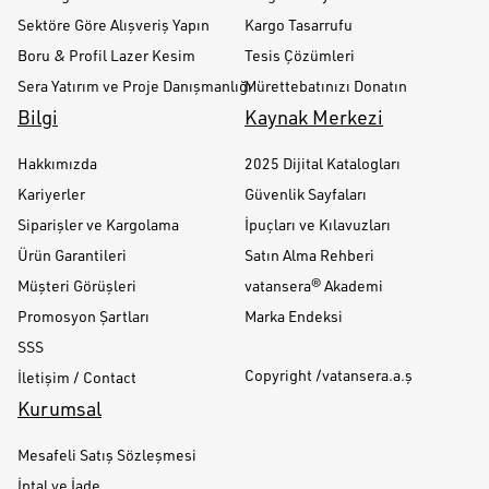
Sektöre Göre Alışveriş Yapın
Kargo Tasarrufu
Boru & Profil Lazer Kesim
Tesis Çözümleri
Sera Yatırım ve Proje Danışmanlığı
Mürettebatınızı Donatın
Bilgi
Kaynak Merkezi
Hakkımızda
2025 Dijital Katalogları
Kariyerler
Güvenlik Sayfaları
Siparişler ve Kargolama
İpuçları ve Kılavuzları
Ürün Garantileri
Satın Alma Rehberi
Müşteri Görüşleri
vatansera® Akademi
Promosyon Şartları
Marka Endeksi
SSS
Copyright /vatansera.a.ş
İletişim / Contact
Kurumsal
Mesafeli Satış Sözleşmesi
İptal ve İade