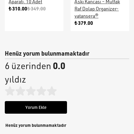
Aparatı, 10 Adet
Askı Kancası – Mutfak
₺ 310.00
₺ 349.00
Raf Dolap Organizer-
vatansera®
₺ 379.00
Henüz yorum bulunmamaktadır
0.0
6 üzerinden
yıldız
Yorum Ekle
Henüz yorum bulunmamaktadır