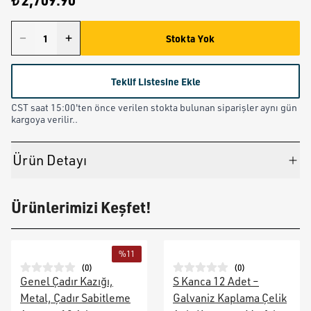
₺ 2,709.90
Stokta Yok
Teklif Listesine Ekle
CST saat 15:00'ten önce verilen stokta bulunan siparişler aynı gün
kargoya verilir..
Ürün Detayı
Ürünlerimizi Keşfet!
%
11
(
0
)
(
0
)
Genel Çadır Kazığı,
S Kanca 12 Adet –
Metal, Çadır Sabitleme
Galvaniz Kaplama Çelik