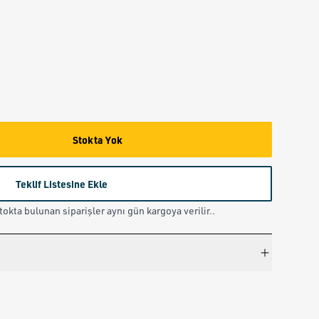
Stokta Yok
Teklif Listesine Ekle
okta bulunan siparişler aynı gün kargoya verilir..