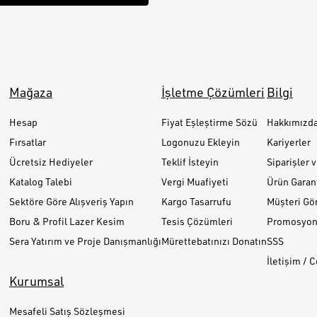
Mağaza
İşletme Çözümleri
Bilgi
Hesap
Fiyat Eşleştirme Sözü
Hakkımızd
Fırsatlar
Logonuzu Ekleyin
Kariyerler
Ücretsiz Hediyeler
Teklif İsteyin
Siparişler 
Katalog Talebi
Vergi Muafiyeti
Ürün Garant
Sektöre Göre Alışveriş Yapın
Kargo Tasarrufu
Müşteri Gör
Boru & Profil Lazer Kesim
Tesis Çözümleri
Promosyon 
Sera Yatırım ve Proje Danışmanlığı
Mürettebatınızı Donatın
SSS
İletişim / 
Kurumsal
Mesafeli Satış Sözleşmesi