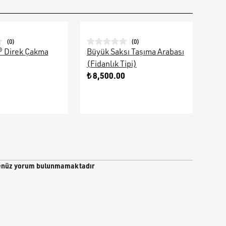
(
0
)
(
0
)
® Direk Çakma
Büyük Saksı Taşıma Arabası
Galv
(Fidanlık Tipi)
Ara
0
₺ 8,500.00
₺ 9
nüz yorum bulunmamaktadır