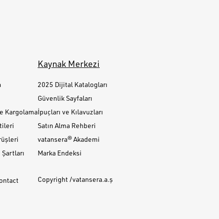
Kaynak Merkezi
a
2025 Dijital Katalogları
Güvenlik Sayfaları
ve Kargolama
İpuçları ve Kılavuzları
ileri
Satın Alma Rehberi
üşleri
vatansera® Akademi
Şartları
Marka Endeksi
Copyright /vatansera.a.ş
Contact