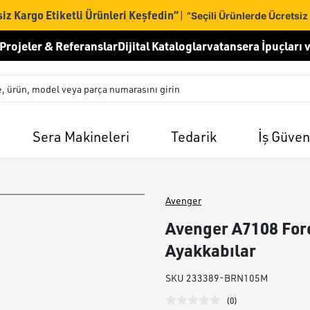
iz Kargo Etiketli Ürünleri Keşfedin”
|
“Seçili Ürünlerde Ücretsiz
Projeler & Referanslar
Dijital Kataloglar
vatansera İpuçları v
Sera Makineleri
Tedarik
İş Güven
Avenger
Avenger A7108 For
Ayakkabılar
SKU
233389-BRN105M
(
0
)