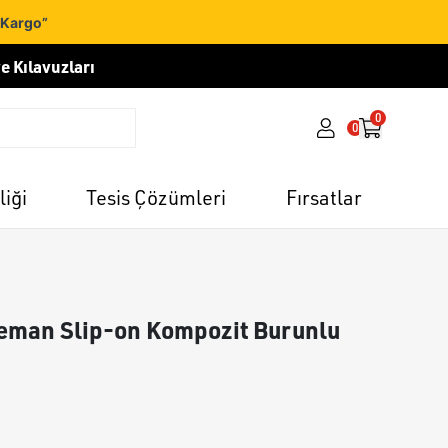
 Kargo”
e Kılavuzları
0
0
liği
Tesis Çözümleri
Fırsatlar
eman Slip-on Kompozit Burunlu