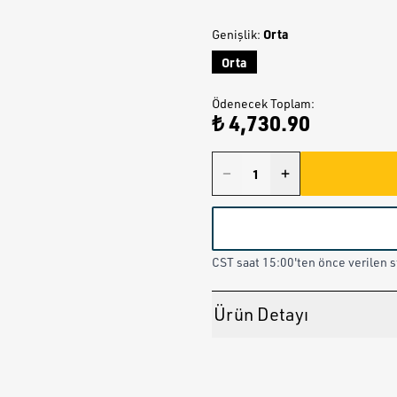
Orta
Genişlik
:
Orta
Ödenecek Toplam
:
₺ 4,730.90
CST saat 15:00'ten önce verilen st
Ürün Detayı