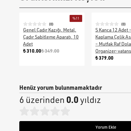
%
11
(
0
)
(
0
)
Genel Çadır Kazığı, Metal,
S Kanca 12 Adet 
Çadır Sabitleme Aparatı, 10
Kaplama Çelik As
Adet
– Mutfak Raf Dol
₺ 310.00
₺ 349.00
Organizer-vatan
₺ 379.00
Henüz yorum bulunmamaktadır
0.0
6 üzerinden
yıldız
Yorum Ekle