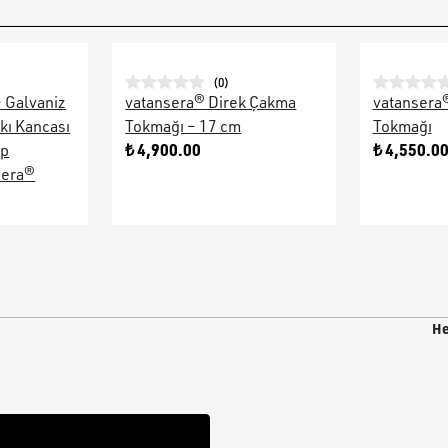
(
0
)
– Galvaniz
vatansera® Direk Çakma
vatansera
kı Kancası
Tokmağı – 17 cm
Tokmağı
₺ 4,900.00
₺ 4,550.0
ap
sera®
He