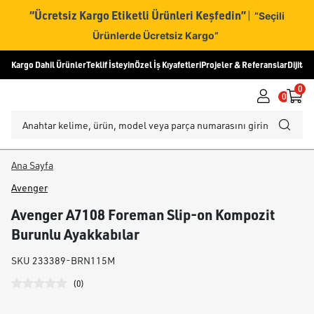
“Ücretsiz Kargo Etiketli Ürünleri Keşfedin”
|
“Seçili
Ürünlerde Ücretsiz Kargo”
Kargo Dahil Ürünler
Teklif İsteyin
Özel İş Kıyafetleri
Projeler & Referanslar
Dijital
0
0
Ana Sayfa
Avenger
Avenger A7108 Foreman Slip-on Kompozit
Burunlu Ayakkabılar
SKU
233389-BRN115M
(
0
)