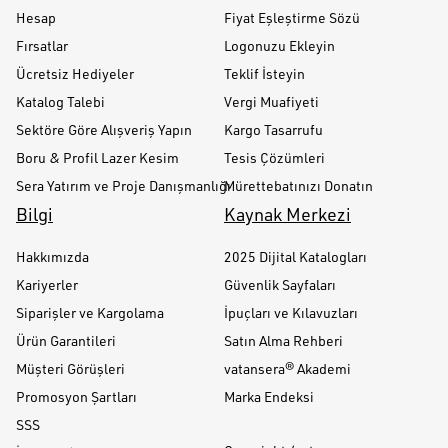
Hesap
Fiyat Eşleştirme Sözü
Fırsatlar
Logonuzu Ekleyin
Ücretsiz Hediyeler
Teklif İsteyin
Katalog Talebi
Vergi Muafiyeti
Sektöre Göre Alışveriş Yapın
Kargo Tasarrufu
Boru & Profil Lazer Kesim
Tesis Çözümleri
Sera Yatırım ve Proje Danışmanlığı
Mürettebatınızı Donatın
Bilgi
Kaynak Merkezi
Hakkımızda
2025 Dijital Katalogları
Kariyerler
Güvenlik Sayfaları
Siparişler ve Kargolama
İpuçları ve Kılavuzları
Ürün Garantileri
Satın Alma Rehberi
Müşteri Görüşleri
vatansera® Akademi
Promosyon Şartları
Marka Endeksi
SSS