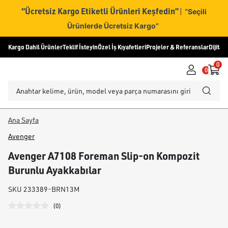
“Ücretsiz Kargo Etiketli Ürünleri Keşfedin”
|
“Seçili
Ürünlerde Ücretsiz Kargo”
Kargo Dahil Ürünler
Teklif İsteyin
Özel İş Kıyafetleri
Projeler & Referanslar
Dijital
0
0
Ana Sayfa
Avenger
Avenger A7108 Foreman Slip-on Kompozit
Burunlu Ayakkabılar
SKU
233389-BRN13M
(
0
)