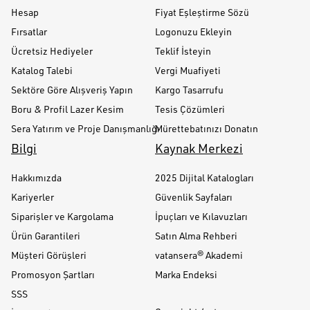
Hesap
Fiyat Eşleştirme Sözü
Fırsatlar
Logonuzu Ekleyin
Ücretsiz Hediyeler
Teklif İsteyin
Katalog Talebi
Vergi Muafiyeti
Sektöre Göre Alışveriş Yapın
Kargo Tasarrufu
Boru & Profil Lazer Kesim
Tesis Çözümleri
Sera Yatırım ve Proje Danışmanlığı
Mürettebatınızı Donatın
Bilgi
Kaynak Merkezi
Hakkımızda
2025 Dijital Katalogları
Kariyerler
Güvenlik Sayfaları
Siparişler ve Kargolama
İpuçları ve Kılavuzları
Ürün Garantileri
Satın Alma Rehberi
Müşteri Görüşleri
vatansera® Akademi
Promosyon Şartları
Marka Endeksi
SSS