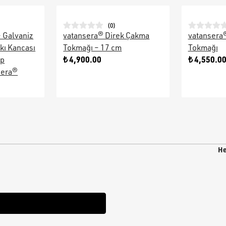
(
0
)
– Galvaniz
vatansera® Direk Çakma
vatansera
kı Kancası
Tokmağı – 17 cm
Tokmağı
₺ 4,900.00
₺ 4,550.0
ap
sera®
He