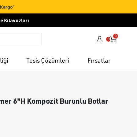
 Kargo”
e Kılavuzları
0
0
liği
Tesis Çözümleri
Fırsatlar
mer 6"H Kompozit Burunlu Botlar