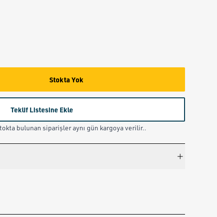
Stokta Yok
Teklif Listesine Ekle
okta bulunan siparişler aynı gün kargoya verilir..