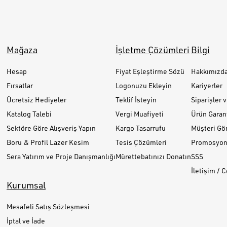
Mağaza
İşletme Çözümleri
Bilgi
Hesap
Fiyat Eşleştirme Sözü
Hakkımızd
Fırsatlar
Logonuzu Ekleyin
Kariyerler
Ücretsiz Hediyeler
Teklif İsteyin
Siparişler 
Katalog Talebi
Vergi Muafiyeti
Ürün Garant
Sektöre Göre Alışveriş Yapın
Kargo Tasarrufu
Müşteri Gör
Boru & Profil Lazer Kesim
Tesis Çözümleri
Promosyon 
Sera Yatırım ve Proje Danışmanlığı
Mürettebatınızı Donatın
SSS
İletişim / 
Kurumsal
Mesafeli Satış Sözleşmesi
İptal ve İade