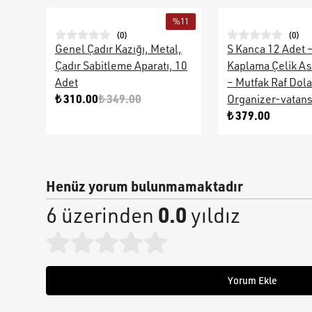
%
11
(
0
)
(
0
)
Genel Çadır Kazığı, Metal,
S Kanca 12 Adet 
Çadır Sabitleme Aparatı, 10
Kaplama Çelik As
Adet
– Mutfak Raf Dol
₺ 310.00
₺ 349.00
Organizer-vatan
₺ 379.00
Henüz yorum bulunmamaktadır
0.0
6 üzerinden
yıldız
Yorum Ekle