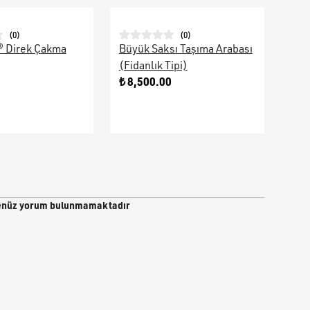
(
0
)
(
0
)
® Direk Çakma
Büyük Saksı Taşıma Arabası
Galv
(Fidanlık Tipi)
Ara
0
₺ 8,500.00
₺ 9
nüz yorum bulunmamaktadır