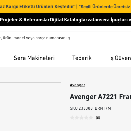
iz Kargo Etiketli Ürünleri Keşfedin”
|
“Seçili Ürünlerde Ücretsiz
Projeler & Referanslar
Dijital Kataloglar
vatansera İpuçları v
Sera Makineleri
Tedarik
İş Güven
Avenger
Avenger A7221 Fra
SKU
233388-BRN17M
(
0
)