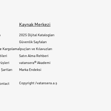
Kaynak Merkezi
a
2025 Dijital Katalogları
Güvenlik Sayfaları
ve Kargolama
İpuçları ve Kılavuzları
ileri
Satın Alma Rehberi
üşleri
vatansera® Akademi
Şartları
Marka Endeksi
Copyright /vatansera.a.ş
Contact