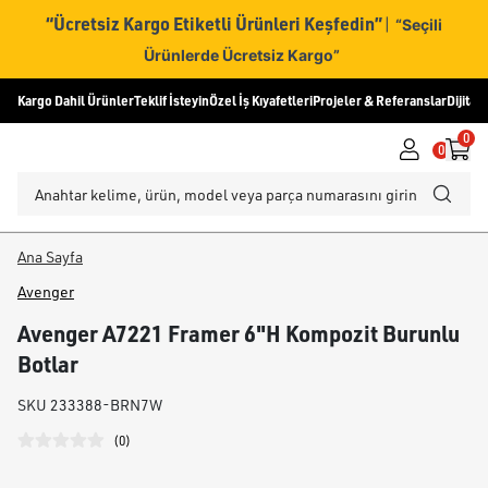
“Ücretsiz Kargo Etiketli Ürünleri Keşfedin”
|
“Seçili
Ürünlerde Ücretsiz Kargo”
Kargo Dahil Ürünler
Teklif İsteyin
Özel İş Kıyafetleri
Projeler & Referanslar
Dijital
0
0
Ana Sayfa
Avenger
Avenger A7221 Framer 6"H Kompozit Burunlu
Botlar
SKU
233388-BRN7W
(
0
)