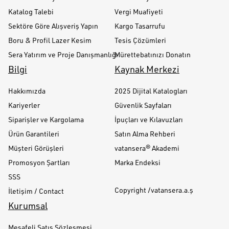
Katalog Talebi
Vergi Muafiyeti
Sektöre Göre Alışveriş Yapın
Kargo Tasarrufu
Boru & Profil Lazer Kesim
Tesis Çözümleri
Sera Yatırım ve Proje Danışmanlığı
Mürettebatınızı Donatın
Bilgi
Kaynak Merkezi
Hakkımızda
2025 Dijital Katalogları
Kariyerler
Güvenlik Sayfaları
Siparişler ve Kargolama
İpuçları ve Kılavuzları
Ürün Garantileri
Satın Alma Rehberi
Müşteri Görüşleri
vatansera® Akademi
Promosyon Şartları
Marka Endeksi
SSS
Copyright /vatansera.a.ş
İletişim / Contact
Kurumsal
Mesafeli Satış Sözleşmesi