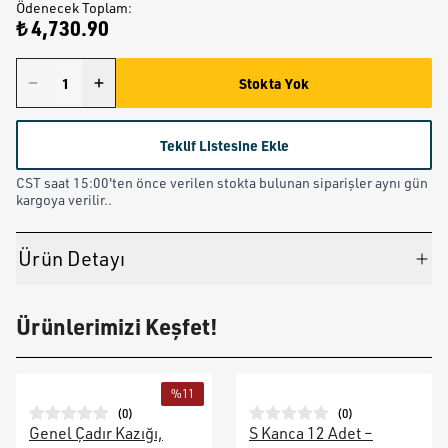
Ödenecek Toplam
:
₺ 4,730.90
Stokta Yok
Teklif Listesine Ekle
CST saat 15:00'ten önce verilen stokta bulunan siparişler aynı gün
kargoya verilir..
Ürün Detayı
Ürünlerimizi Keşfet!
%
11
(
0
)
(
0
)
Genel Çadır Kazığı,
S Kanca 12 Adet –