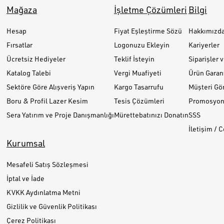
Mağaza
İşletme Çözümleri
Bilgi
Hesap
Fiyat Eşleştirme Sözü
Hakkımızd
Fırsatlar
Logonuzu Ekleyin
Kariyerler
Ücretsiz Hediyeler
Teklif İsteyin
Siparişler 
Katalog Talebi
Vergi Muafiyeti
Ürün Garant
Sektöre Göre Alışveriş Yapın
Kargo Tasarrufu
Müşteri Gör
Boru & Profil Lazer Kesim
Tesis Çözümleri
Promosyon 
Sera Yatırım ve Proje Danışmanlığı
Mürettebatınızı Donatın
SSS
İletişim / 
Kurumsal
Mesafeli Satış Sözleşmesi
İptal ve İade
KVKK Aydınlatma Metni
Gizlilik ve Güvenlik Politikası
Çerez Politikası