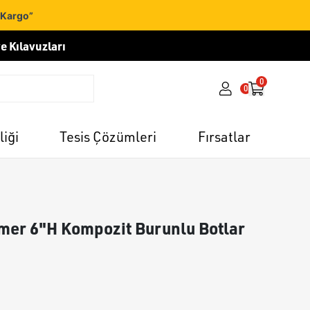
 Kargo”
e Kılavuzları
0
0
liği
Tesis Çözümleri
Fırsatlar
mer 6"H Kompozit Burunlu Botlar