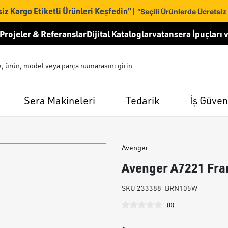
iz Kargo Etiketli Ürünleri Keşfedin”
|
“Seçili Ürünlerde Ücretsiz
Projeler & Referanslar
Dijital Kataloglar
vatansera İpuçları v
Sera Makineleri
Tedarik
İş Güven
Avenger
Avenger A7221 Fra
SKU
233388-BRN105W
(
0
)