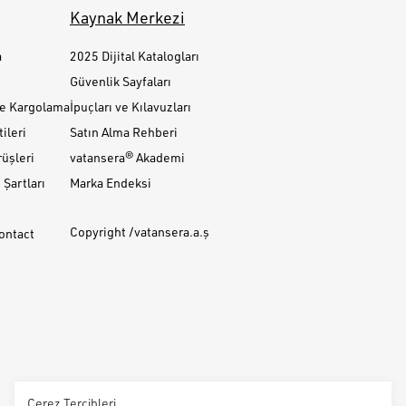
Kaynak Merkezi
a
2025 Dijital Katalogları
Güvenlik Sayfaları
ve Kargolama
İpuçları ve Kılavuzları
ileri
Satın Alma Rehberi
üşleri
vatansera® Akademi
Şartları
Marka Endeksi
Copyright /vatansera.a.ş
Contact
Çerez Tercihleri