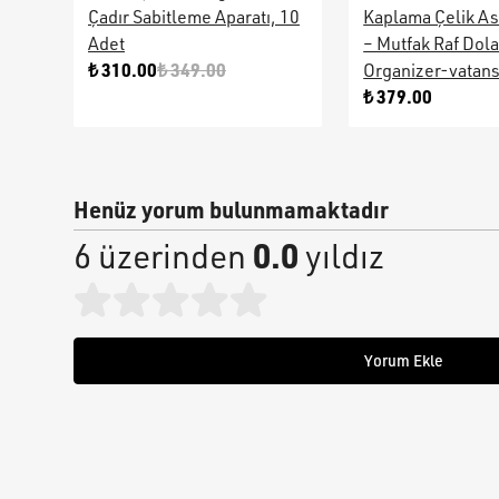
Çadır Sabitleme Aparatı, 10
Kaplama Çelik As
Adet
– Mutfak Raf Dol
₺ 310.00
₺ 349.00
Organizer-vatan
₺ 379.00
Henüz yorum bulunmamaktadır
0.0
6 üzerinden
yıldız
Yorum Ekle