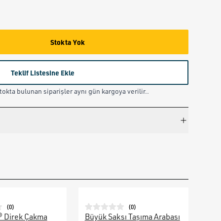
Stokta Yok
Teklif Listesine Ekle
okta bulunan siparişler aynı gün kargoya verilir..
(
0
)
(
0
)
® Direk Çakma
Büyük Saksı Taşıma Arabası
Galv