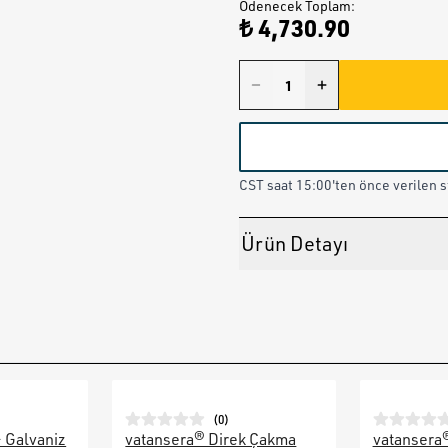
Ödenecek Toplam
:
₺ 4,730.90
CST saat 15:00'ten önce verilen st
Ürün Detayı
(
0
)
– Galvaniz
vatansera® Direk Çakma
vatansera