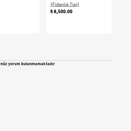
(Fidanlık Tipi)
Ara
0
₺ 8,500.00
₺ 9
nüz yorum bulunmamaktadır