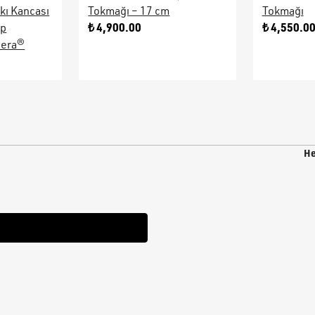
kı Kancası
Tokmağı – 17 cm
Tokmağı
₺ 4,900.00
₺ 4,550.0
ap
sera®
He