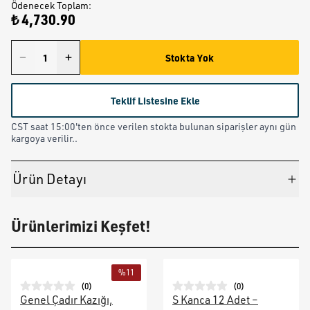
Ödenecek Toplam
:
₺ 4,730.90
Stokta Yok
Teklif Listesine Ekle
CST saat 15:00'ten önce verilen stokta bulunan siparişler aynı gün
kargoya verilir..
Ürün Detayı
Ürünlerimizi Keşfet!
%
11
(
0
)
(
0
)
Genel Çadır Kazığı,
S Kanca 12 Adet –