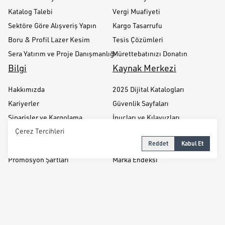
Katalog Talebi
Vergi Muafiyeti
Sektöre Göre Alışveriş Yapın
Kargo Tasarrufu
Boru & Profil Lazer Kesim
Tesis Çözümleri
Sera Yatırım ve Proje Danışmanlığı
Mürettebatınızı Donatın
Bilgi
Kaynak Merkezi
Hakkımızda
2025 Dijital Katalogları
Kariyerler
Güvenlik Sayfaları
Siparişler ve Kargolama
İpuçları ve Kılavuzları
Çerez Tercihleri
Ürün Garantileri
Satın Alma Rehberi
Reddet
Kabul Et
Müşteri Görüşleri
vatansera® Akademi
Promosyon Şartları
Marka Endeksi
SSS
Copyright /vatansera.a.ş
İletişim / Contact
Kurumsal
Mesafeli Satış Sözleşmesi