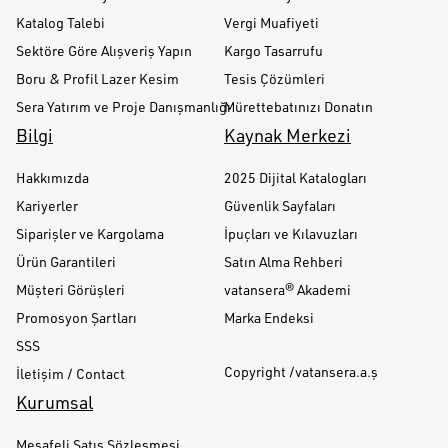
Katalog Talebi
Vergi Muafiyeti
Sektöre Göre Alışveriş Yapın
Kargo Tasarrufu
Boru & Profil Lazer Kesim
Tesis Çözümleri
Sera Yatırım ve Proje Danışmanlığı
Mürettebatınızı Donatın
Bilgi
Kaynak Merkezi
Hakkımızda
2025 Dijital Katalogları
Kariyerler
Güvenlik Sayfaları
Siparişler ve Kargolama
İpuçları ve Kılavuzları
Ürün Garantileri
Satın Alma Rehberi
Müşteri Görüşleri
vatansera® Akademi
Promosyon Şartları
Marka Endeksi
SSS
Copyright /vatansera.a.ş
İletişim / Contact
Kurumsal
Mesafeli Satış Sözleşmesi