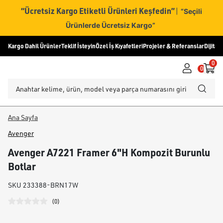
“Ücretsiz Kargo Etiketli Ürünleri Keşfedin”
|
“Seçili
Ürünlerde Ücretsiz Kargo”
Kargo Dahil Ürünler
Teklif İsteyin
Özel İş Kıyafetleri
Projeler & Referanslar
Dijital
0
0
Ana Sayfa
Avenger
Avenger A7221 Framer 6"H Kompozit Burunlu
Botlar
SKU
233388-BRN17W
(
0
)