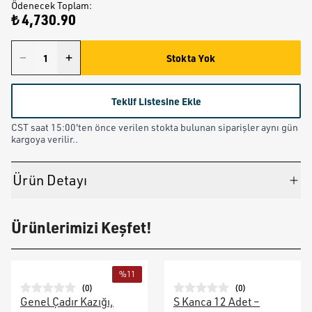
Ödenecek Toplam
:
₺ 4,730.90
Stokta Yok
Teklif Listesine Ekle
CST saat 15:00'ten önce verilen stokta bulunan siparişler aynı gün
kargoya verilir..
Ürün Detayı
Ürünlerimizi Keşfet!
%
11
(
0
)
(
0
)
Genel Çadır Kazığı,
S Kanca 12 Adet –