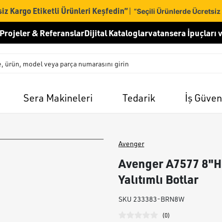
iz Kargo Etiketli Ürünleri Keşfedin”
|
“Seçili Ürünlerde Ücretsiz
Projeler & Referanslar
Dijital Kataloglar
vatansera İpuçları v
Sera Makineleri
Tedarik
İş Güven
Avenger
Avenger A7577 8"H
Yalıtımlı Botlar
SKU
233383-BRN8W
(
0
)