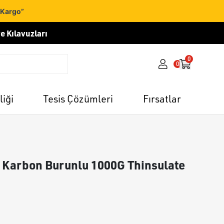
 Kargo”
e Kılavuzları
0
0
liği
Tesis Çözümleri
Fırsatlar
 Karbon Burunlu 1000G Thinsulate