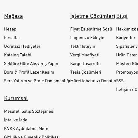
Mağaza
İşletme Çözümleri
Bilgi
Hesap
Fiyat Eşleştirme Sözü
Hakkımızd
Fırsatlar
Logonuzu Ekleyin
Kariyerler
Ücretsiz Hediyeler
Teklif İsteyin
Siparişler 
Katalog Talebi
Vergi Muafiyeti
Ürün Garant
Sektöre Göre Alışveriş Yapın
Kargo Tasarrufu
Müşteri Gör
Boru & Profil Lazer Kesim
Tesis Çözümleri
Promosyon 
Sera Yatırım ve Proje Danışmanlığı
Mürettebatınızı Donatın
SSS
İletişim / 
Kurumsal
Mesafeli Satış Sözleşmesi
İptal ve İade
KVKK Aydınlatma Metni
Gizlilik ve Güvenlik Politikası