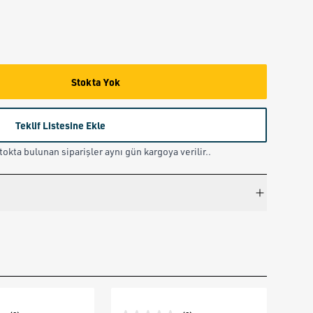
Stokta Yok
Teklif Listesine Ekle
okta bulunan siparişler aynı gün kargoya verilir..