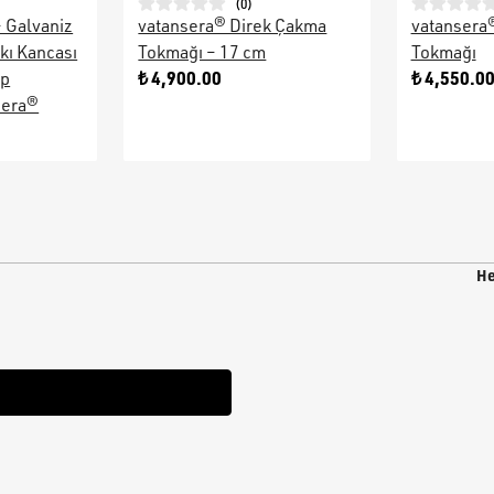
(
0
)
– Galvaniz
vatansera® Direk Çakma
vatansera
kı Kancası
Tokmağı – 17 cm
Tokmağı
₺ 4,900.00
₺ 4,550.0
ap
sera®
He