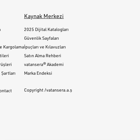
Kaynak Merkezi
a
2025 Dijital Katalogları
Güvenlik Sayfaları
ve Kargolama
İpuçları ve Kılavuzları
ileri
Satın Alma Rehberi
üşleri
vatansera® Akademi
Şartları
Marka Endeksi
Copyright /vatansera.a.ş
Contact