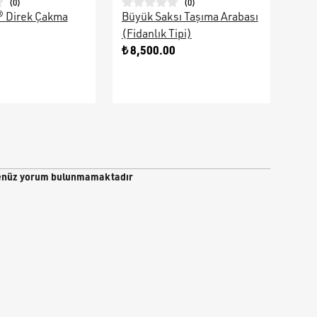
(
0
)
(
0
)
® Direk Çakma
Büyük Saksı Taşıma Arabası
Galv
(Fidanlık Tipi)
Ara
0
₺ 8,500.00
₺ 9
nüz yorum bulunmamaktadır