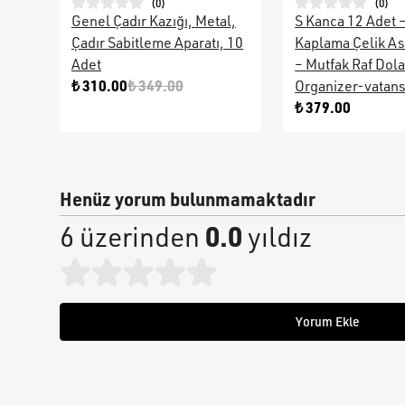
(
0
)
(
0
)
Genel Çadır Kazığı, Metal,
S Kanca 12 Adet 
Çadır Sabitleme Aparatı, 10
Kaplama Çelik As
Adet
– Mutfak Raf Dol
₺ 310.00
₺ 349.00
Organizer-vatan
₺ 379.00
Henüz yorum bulunmamaktadır
0.0
6 üzerinden
yıldız
Yorum Ekle