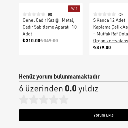
%
11
(
0
)
(
0
)
Genel Çadır Kazığı, Metal,
S Kanca 12 Adet 
Çadır Sabitleme Aparatı, 10
Kaplama Çelik As
Adet
– Mutfak Raf Dol
₺ 310.00
₺ 349.00
Organizer-vatan
₺ 379.00
Henüz yorum bulunmamaktadır
0.0
6 üzerinden
yıldız
Yorum Ekle