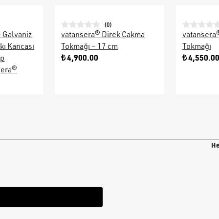
(
0
)
– Galvaniz
vatansera® Direk Çakma
vatansera
kı Kancası
Tokmağı – 17 cm
Tokmağı
₺ 4,900.00
₺ 4,550.0
ap
sera®
He