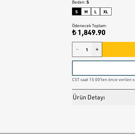
S
Beden
:
S
M
L
XL
Ödenecek Toplam
:
₺ 1,849.90
CST saat 15:00'ten önce verilen st
Ürün Detayı