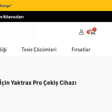
 Kargo”
e Kılavuzları
0
0
liği
Tesis Çözümleri
Fırsatlar
İçin Yaktrax Pro Çekiş Cihazı