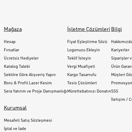
Mağaza
İşletme Çözümleri
Bilgi
Hesap
Fiyat Eşleştirme Sözü
Hakkımızd
Fırsatlar
Logonuzu Ekleyin
Kariyerler
Ücretsiz Hediyeler
Teklif İsteyin
Siparişler 
Katalog Talebi
Vergi Muafiyeti
Ürün Garant
Sektöre Göre Alışveriş Yapın
Kargo Tasarrufu
Müşteri Gör
Boru & Profil Lazer Kesim
Tesis Çözümleri
Promosyon 
Sera Yatırım ve Proje Danışmanlığı
Mürettebatınızı Donatın
SSS
İletişim / 
Kurumsal
Mesafeli Satış Sözleşmesi
İptal ve İade