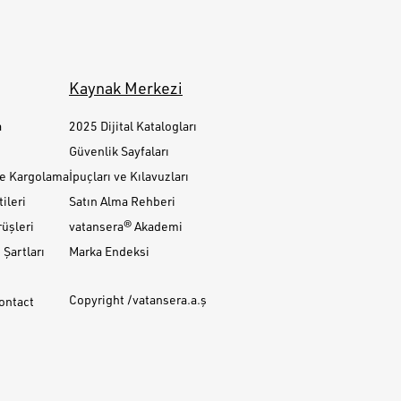
Kaynak Merkezi
a
2025 Dijital Katalogları
Güvenlik Sayfaları
ve Kargolama
İpuçları ve Kılavuzları
ileri
Satın Alma Rehberi
üşleri
vatansera® Akademi
Şartları
Marka Endeksi
Copyright /vatansera.a.ş
Contact