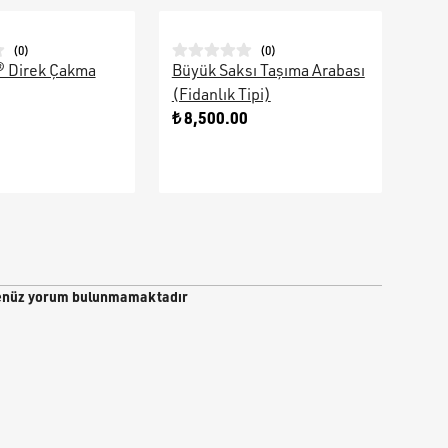
(
0
)
(
0
)
® Direk Çakma
Büyük Saksı Taşıma Arabası
Galv
(Fidanlık Tipi)
Ara
0
₺ 8,500.00
₺ 9
nüz yorum bulunmamaktadır