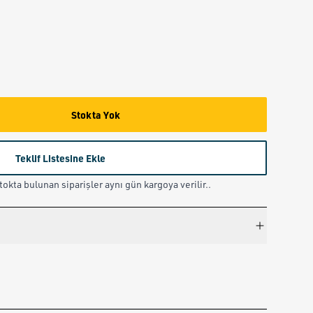
Stokta Yok
Teklif Listesine Ekle
okta bulunan siparişler aynı gün kargoya verilir..