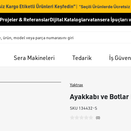
iz Kargo Etiketli Ürünleri Keşfedin”
|
“Seçili Ürünlerde Ücretsiz
Projeler & Referanslar
Dijital Kataloglar
vatansera İpuçları v
Sera Makineleri
Tedarik
İş Güven
Yaktrax
Ayakkabı ve Botlar 
SKU
134432-S
(
0
)