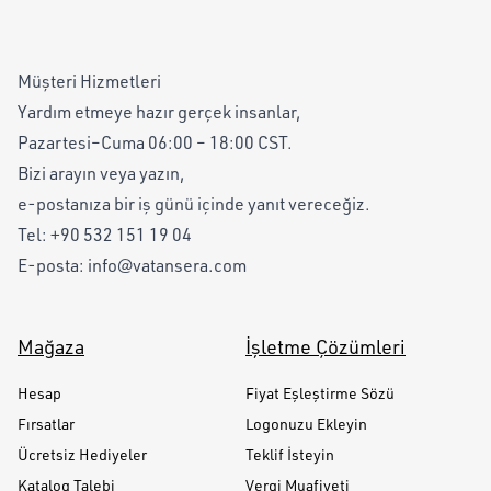
Müşteri Hizmetleri
Yardım etmeye hazır gerçek insanlar,
Pazartesi–Cuma 06:00 – 18:00 CST.
Bizi arayın veya yazın,
e-postanıza bir iş günü içinde yanıt vereceğiz.
Tel:
+90 532 151 19 04
E-posta:
info@vatansera.com
Mağaza
İşletme Çözümleri
Hesap
Fiyat Eşleştirme Sözü
Fırsatlar
Logonuzu Ekleyin
Ücretsiz Hediyeler
Teklif İsteyin
Katalog Talebi
Vergi Muafiyeti