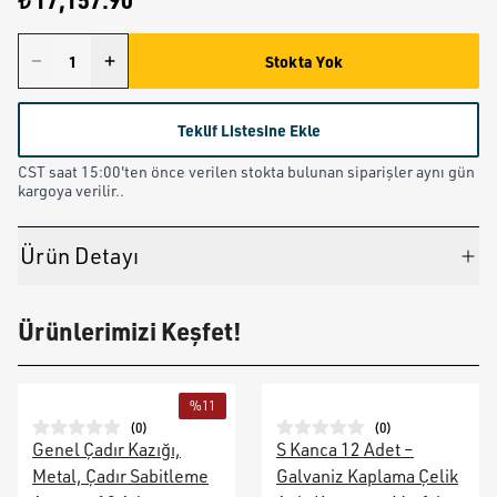
₺ 17,157.90
Stokta Yok
Teklif Listesine Ekle
CST saat 15:00'ten önce verilen stokta bulunan siparişler aynı gün
kargoya verilir..
Ürün Detayı
Ürünlerimizi Keşfet!
%
11
(
0
)
(
0
)
Genel Çadır Kazığı,
S Kanca 12 Adet –
Metal, Çadır Sabitleme
Galvaniz Kaplama Çelik