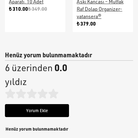
Aparatı, 10 Adet
Askı Kancası – Mutfak
₺ 310.00
₺ 349.00
Raf Dolap Organizer-
vatansera®
₺ 379.00
Henüz yorum bulunmamaktadır
0.0
6 üzerinden
yıldız
Yorum Ekle
Henüz yorum bulunmamaktadır