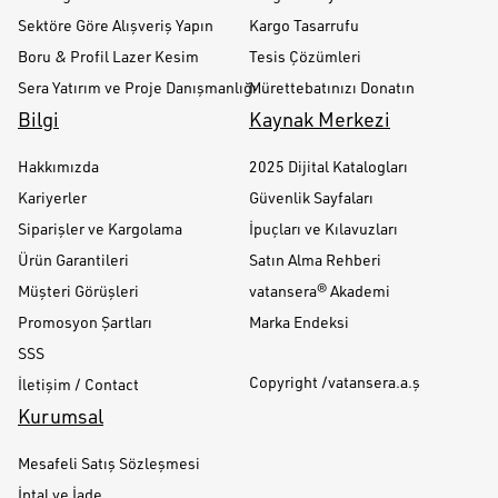
Sektöre Göre Alışveriş Yapın
Kargo Tasarrufu
Boru & Profil Lazer Kesim
Tesis Çözümleri
Sera Yatırım ve Proje Danışmanlığı
Mürettebatınızı Donatın
Bilgi
Kaynak Merkezi
Hakkımızda
2025 Dijital Katalogları
Kariyerler
Güvenlik Sayfaları
Siparişler ve Kargolama
İpuçları ve Kılavuzları
Ürün Garantileri
Satın Alma Rehberi
Müşteri Görüşleri
vatansera® Akademi
Promosyon Şartları
Marka Endeksi
SSS
Copyright /vatansera.a.ş
İletişim / Contact
Kurumsal
Mesafeli Satış Sözleşmesi
İptal ve İade