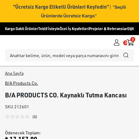
“Ücretsiz Kargo Etiketli Ürünleri Keşfedin”
|
“Seçili
Ürünlerde Ücretsiz Kargo”
Kargo Dahil Ürünler
Teklif İsteyin
Özel İş Kıyafetleri
Projeler & Referanslar
Dijital
0
0
Ana Sayfa
B/A Products Co.
B/A PRODUCTS CO. Kaynaklı Tutma Kancası
SKU
212601
(
0
)
Ödenecek Toplam
: