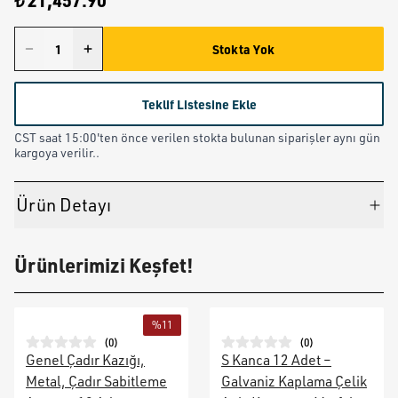
₺ 21,457.90
Stokta Yok
Teklif Listesine Ekle
CST saat 15:00'ten önce verilen stokta bulunan siparişler aynı gün
kargoya verilir..
Ürün Detayı
Ürünlerimizi Keşfet!
%
11
(
0
)
(
0
)
Genel Çadır Kazığı,
S Kanca 12 Adet –
Metal, Çadır Sabitleme
Galvaniz Kaplama Çelik