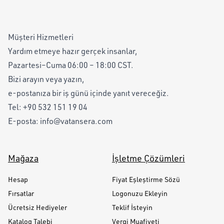
Müşteri Hizmetleri
Yardım etmeye hazır gerçek insanlar,
Pazartesi–Cuma 06:00 – 18:00 CST.
Bizi arayın veya yazın,
e-postanıza bir iş günü içinde yanıt vereceğiz.
Tel:
+90 532 151 19 04
E-posta:
info@vatansera.com
Mağaza
İşletme Çözümleri
Hesap
Fiyat Eşleştirme Sözü
Fırsatlar
Logonuzu Ekleyin
Ücretsiz Hediyeler
Teklif İsteyin
Katalog Talebi
Vergi Muafiyeti