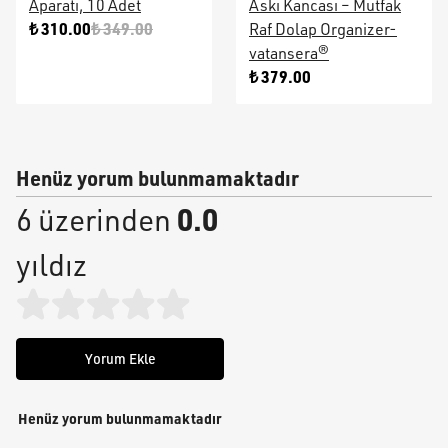
Aparatı, 10 Adet
Askı Kancası – Mutfak
₺ 310.00
₺ 349.00
Raf Dolap Organizer-
vatansera®
₺ 379.00
Henüz yorum bulunmamaktadır
0.0
6 üzerinden
yıldız
Yorum Ekle
Henüz yorum bulunmamaktadır