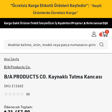
“Ücretsiz Kargo Etiketli Ürünleri Keşfedin”
|
“Seçili
Ürünlerde Ücretsiz Kargo”
Kargo Dahil Ürünler
Teklif İsteyin
Özel İş Kıyafetleri
Projeler & Referanslar
Dijital
0
0
Ana Sayfa
B/A Products Co.
B/A PRODUCTS CO. Kaynaklı Tutma Kancası
SKU
212602
(
0
)
Ödenecek Toplam
: