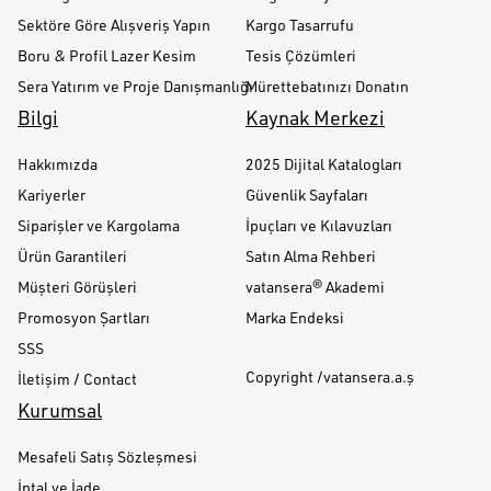
Sektöre Göre Alışveriş Yapın
Kargo Tasarrufu
Boru & Profil Lazer Kesim
Tesis Çözümleri
Sera Yatırım ve Proje Danışmanlığı
Mürettebatınızı Donatın
Bilgi
Kaynak Merkezi
Hakkımızda
2025 Dijital Katalogları
Kariyerler
Güvenlik Sayfaları
Siparişler ve Kargolama
İpuçları ve Kılavuzları
Ürün Garantileri
Satın Alma Rehberi
Müşteri Görüşleri
vatansera® Akademi
Promosyon Şartları
Marka Endeksi
SSS
Copyright /vatansera.a.ş
İletişim / Contact
Kurumsal
Mesafeli Satış Sözleşmesi
İptal ve İade