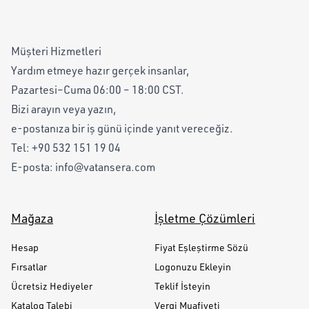
Müşteri Hizmetleri
Yardım etmeye hazır gerçek insanlar,
Pazartesi–Cuma 06:00 – 18:00 CST.
Bizi arayın veya yazın,
e-postanıza bir iş günü içinde yanıt vereceğiz.
Tel:
+90 532 151 19 04
E-posta:
info@vatansera.com
Mağaza
İşletme Çözümleri
Hesap
Fiyat Eşleştirme Sözü
Fırsatlar
Logonuzu Ekleyin
Ücretsiz Hediyeler
Teklif İsteyin
Katalog Talebi
Vergi Muafiyeti