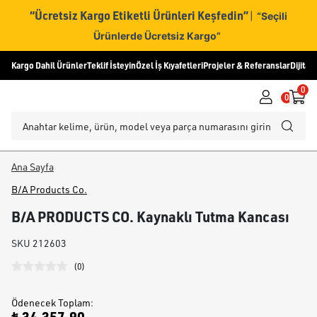
“Ücretsiz Kargo Etiketli Ürünleri Keşfedin”
|
“Seçili
Ürünlerde Ücretsiz Kargo”
Kargo Dahil Ürünler
Teklif İsteyin
Özel İş Kıyafetleri
Projeler & Referanslar
Dijital
0
0
Ana Sayfa
B/A Products Co.
B/A PRODUCTS CO. Kaynaklı Tutma Kancası
SKU
212603
(
0
)
Ödenecek Toplam
: