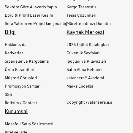
Sektöre Göre Alışveriş Yapın
Kargo Tasarrufu
Boru & Profil Lazer Kesim
Tesis Çözümleri
Sera Yatırım ve Proje Danışmanlığı
Mürettebatınızı Donatın
Bilgi
Kaynak Merkezi
Hakkımızda
2025 Dijital Katalogları
Kariyerler
Güvenlik Sayfaları
Siparişler ve Kargolama
İpuçları ve Kılavuzları
Ürün Garantileri
Satın Alma Rehberi
Müşteri Görüşleri
vatansera® Akademi
Promosyon Şartları
Marka Endeksi
SSS
Copyright /vatansera.a.ş
İletişim / Contact
Kurumsal
Mesafeli Satış Sözleşmesi
İptal ve İade