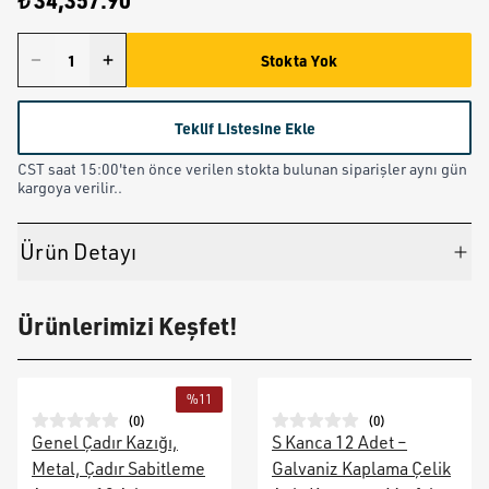
₺ 34,357.90
Stokta Yok
Teklif Listesine Ekle
CST saat 15:00'ten önce verilen stokta bulunan siparişler aynı gün
kargoya verilir..
Ürün Detayı
Ürünlerimizi Keşfet!
%
11
(
0
)
(
0
)
Genel Çadır Kazığı,
S Kanca 12 Adet –
Metal, Çadır Sabitleme
Galvaniz Kaplama Çelik