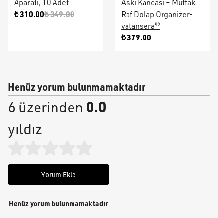
Aparatı, 10 Adet
Askı Kancası – Mutfak
₺ 310.00
₺ 349.00
Raf Dolap Organizer-
vatansera®
₺ 379.00
Henüz yorum bulunmamaktadır
0.0
6 üzerinden
yıldız
Yorum Ekle
Henüz yorum bulunmamaktadır