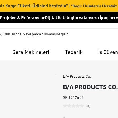
iz Kargo Etiketli Ürünleri Keşfedin”
|
“Seçili Ürünlerde Ücretsiz
Projeler & Referanslar
Dijital Kataloglar
vatansera İpuçları v
Sera Makineleri
Tedarik
İş Güven
B/A Products Co.
B/A PRODUCTS CO. 
SKU
212604
(
0
)