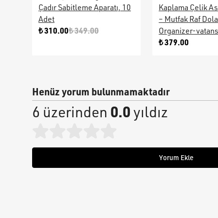
Çadır Sabitleme Aparatı, 10
Kaplama Çelik As
Adet
– Mutfak Raf Dol
₺ 310.00
₺ 349.00
Organizer-vatan
₺ 379.00
Henüz yorum bulunmamaktadır
0.0
6 üzerinden
yıldız
Yorum Ekle