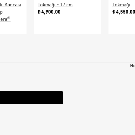
kı Kancası
Tokmağı – 17 cm
Tokmağı
₺ 4,900.00
₺ 4,550.0
ap
sera®
He