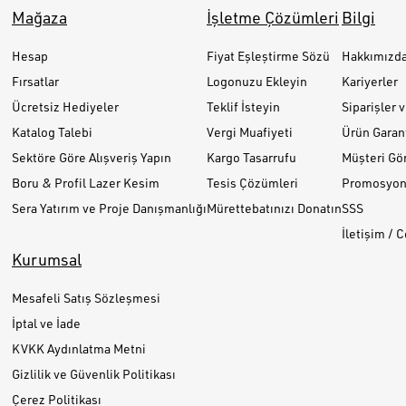
Mağaza
İşletme Çözümleri
Bilgi
Hesap
Fiyat Eşleştirme Sözü
Hakkımızd
Fırsatlar
Logonuzu Ekleyin
Kariyerler
Ücretsiz Hediyeler
Teklif İsteyin
Siparişler 
Katalog Talebi
Vergi Muafiyeti
Ürün Garant
Sektöre Göre Alışveriş Yapın
Kargo Tasarrufu
Müşteri Gör
Boru & Profil Lazer Kesim
Tesis Çözümleri
Promosyon 
Sera Yatırım ve Proje Danışmanlığı
Mürettebatınızı Donatın
SSS
İletişim / 
Kurumsal
Mesafeli Satış Sözleşmesi
İptal ve İade
KVKK Aydınlatma Metni
Gizlilik ve Güvenlik Politikası
Çerez Politikası