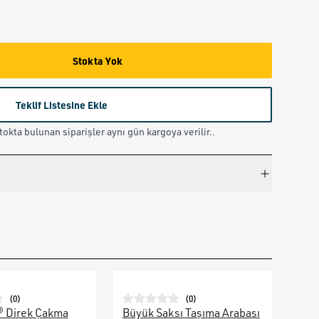
Stokta Yok
Teklif Listesine Ekle
okta bulunan siparişler aynı gün kargoya verilir..
(
0
)
(
0
)
® Direk Çakma
Büyük Saksı Taşıma Arabası
Galv