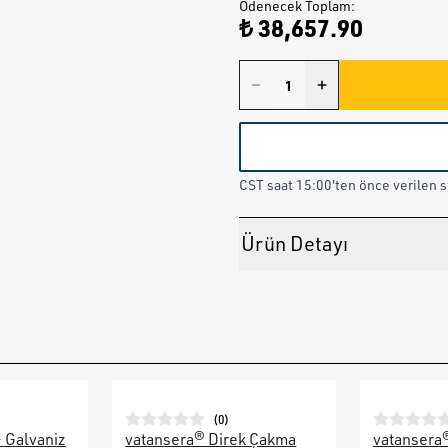
Ödenecek Toplam
:
₺ 38,657.90
CST saat 15:00'ten önce verilen st
Ürün Detayı
(
0
)
– Galvaniz
vatansera® Direk Çakma
vatansera