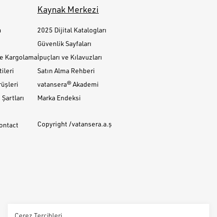
Kaynak Merkezi
a
2025 Dijital Katalogları
Güvenlik Sayfaları
ve Kargolama
İpuçları ve Kılavuzları
ileri
Satın Alma Rehberi
üşleri
vatansera® Akademi
Şartları
Marka Endeksi
Copyright /vatansera.a.ş
Contact
Çerez Tercihleri