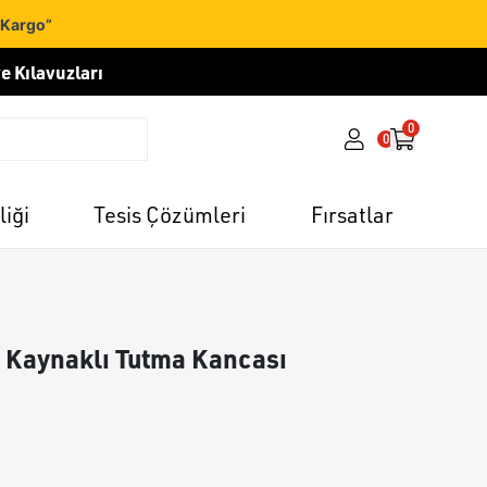
 Kargo”
e Kılavuzları
0
0
liği
Tesis Çözümleri
Fırsatlar
Kaynaklı Tutma Kancası