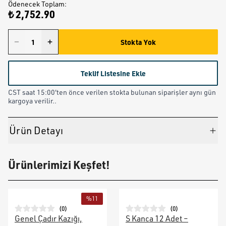
Ödenecek Toplam
:
₺ 2,752.90
Stokta Yok
Teklif Listesine Ekle
CST saat 15:00'ten önce verilen stokta bulunan siparişler aynı gün
kargoya verilir..
Ürün Detayı
Ürünlerimizi Keşfet!
%
11
(
0
)
(
0
)
Genel Çadır Kazığı,
S Kanca 12 Adet –