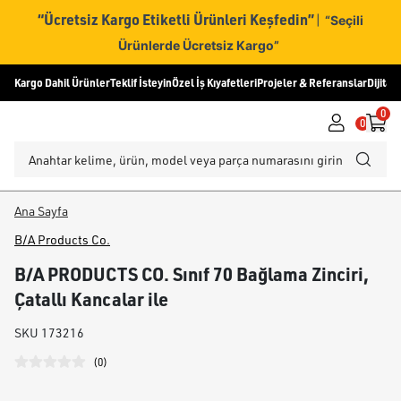
“Ücretsiz Kargo Etiketli Ürünleri Keşfedin”
|
“Seçili
Ürünlerde Ücretsiz Kargo”
Kargo Dahil Ürünler
Teklif İsteyin
Özel İş Kıyafetleri
Projeler & Referanslar
Dijital
0
0
Ana Sayfa
B/A Products Co.
B/A PRODUCTS CO. Sınıf 70 Bağlama Zinciri,
Çatallı Kancalar ile
SKU
173216
(
0
)