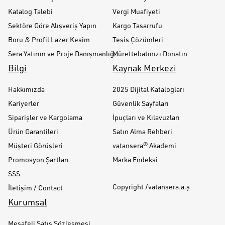
Katalog Talebi
Vergi Muafiyeti
Sektöre Göre Alışveriş Yapın
Kargo Tasarrufu
Boru & Profil Lazer Kesim
Tesis Çözümleri
Sera Yatırım ve Proje Danışmanlığı
Mürettebatınızı Donatın
Bilgi
Kaynak Merkezi
Hakkımızda
2025 Dijital Katalogları
Kariyerler
Güvenlik Sayfaları
Siparişler ve Kargolama
İpuçları ve Kılavuzları
Ürün Garantileri
Satın Alma Rehberi
Müşteri Görüşleri
vatansera® Akademi
Promosyon Şartları
Marka Endeksi
SSS
Copyright /vatansera.a.ş
İletişim / Contact
Kurumsal
Mesafeli Satış Sözleşmesi