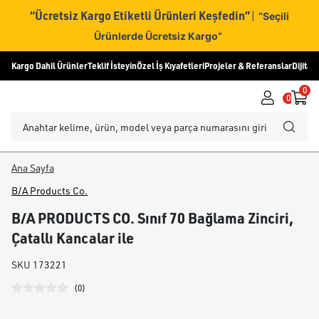
“Ücretsiz Kargo Etiketli Ürünleri Keşfedin”
|
“Seçili
Ürünlerde Ücretsiz Kargo”
Kargo Dahil Ürünler
Teklif İsteyin
Özel İş Kıyafetleri
Projeler & Referanslar
Dijital
0
0
Ana Sayfa
B/A Products Co.
B/A PRODUCTS CO. Sınıf 70 Bağlama Zinciri,
Çatallı Kancalar ile
SKU
173221
(
0
)