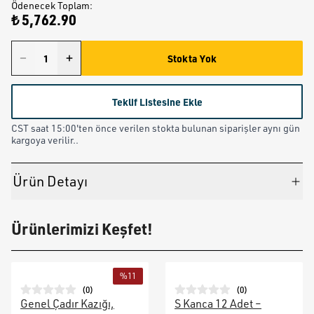
Ödenecek Toplam
:
₺ 5,762.90
Stokta Yok
Teklif Listesine Ekle
CST saat 15:00'ten önce verilen stokta bulunan siparişler aynı gün
kargoya verilir..
Ürün Detayı
Ürünlerimizi Keşfet!
%
11
(
0
)
(
0
)
Genel Çadır Kazığı,
S Kanca 12 Adet –