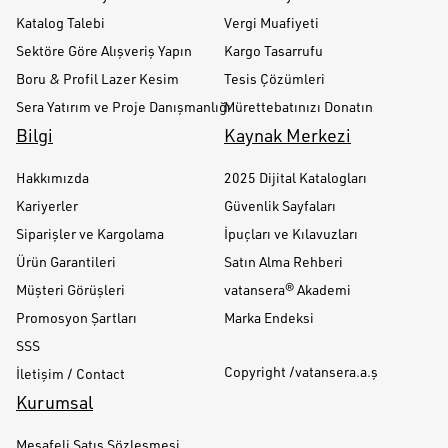
Katalog Talebi
Vergi Muafiyeti
Sektöre Göre Alışveriş Yapın
Kargo Tasarrufu
Boru & Profil Lazer Kesim
Tesis Çözümleri
Sera Yatırım ve Proje Danışmanlığı
Mürettebatınızı Donatın
Bilgi
Kaynak Merkezi
Hakkımızda
2025 Dijital Katalogları
Kariyerler
Güvenlik Sayfaları
Siparişler ve Kargolama
İpuçları ve Kılavuzları
Ürün Garantileri
Satın Alma Rehberi
Müşteri Görüşleri
vatansera® Akademi
Promosyon Şartları
Marka Endeksi
SSS
Copyright /vatansera.a.ş
İletişim / Contact
Kurumsal
Mesafeli Satış Sözleşmesi