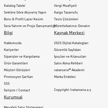
Katalog Talebi
Vergi Muafiyeti
Sektöre Göre Alışveriş Yapın
Kargo Tasarrufu
Boru & Profil Lazer Kesim
Tesis Çözümleri
Sera Yatırım ve Proje Danışmanlığı
Mürettebatınızı Donatın
Bilgi
Kaynak Merkezi
Hakkımızda
2025 Dijital Katalogları
Kariyerler
Güvenlik Sayfaları
Siparişler ve Kargolama
İpuçları ve Kılavuzları
Ürün Garantileri
Satın Alma Rehberi
Müşteri Görüşleri
vatansera® Akademi
Promosyon Şartları
Marka Endeksi
SSS
Copyright /vatansera.a.ş
İletişim / Contact
Kurumsal
Mesafeli Satış Sözleşmesi