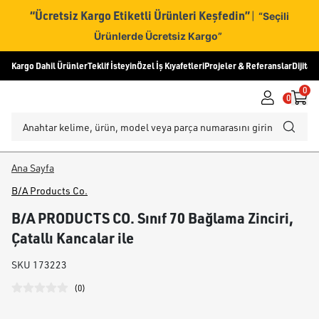
“Ücretsiz Kargo Etiketli Ürünleri Keşfedin”
|
“Seçili
Ürünlerde Ücretsiz Kargo”
Kargo Dahil Ürünler
Teklif İsteyin
Özel İş Kıyafetleri
Projeler & Referanslar
Dijital
0
0
Ana Sayfa
B/A Products Co.
B/A PRODUCTS CO. Sınıf 70 Bağlama Zinciri,
Çatallı Kancalar ile
SKU
173223
(
0
)