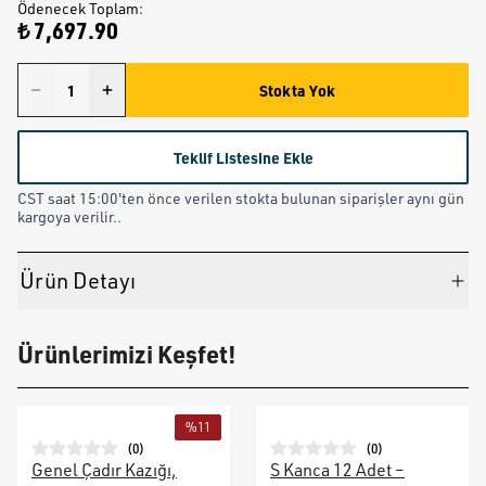
Ödenecek Toplam
:
₺ 7,697.90
Stokta Yok
Teklif Listesine Ekle
CST saat 15:00'ten önce verilen stokta bulunan siparişler aynı gün
kargoya verilir..
Ürün Detayı
Ürünlerimizi Keşfet!
%
11
(
0
)
(
0
)
Genel Çadır Kazığı,
S Kanca 12 Adet –