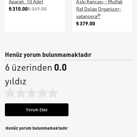
Aparatı, 10 Adet
Askı Kancası – Mutfak
₺ 310.00
₺ 349.00
Raf Dolap Organizer-
vatansera®
₺ 379.00
Henüz yorum bulunmamaktadır
0.0
6 üzerinden
yıldız
Yorum Ekle
Henüz yorum bulunmamaktadır