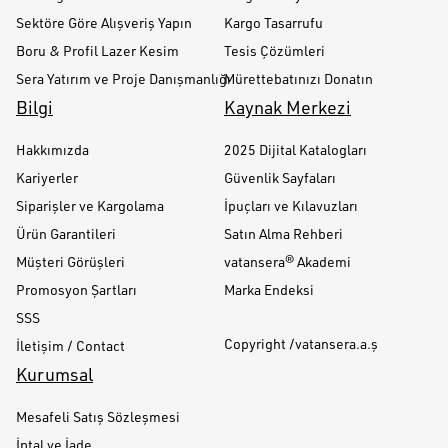
Sektöre Göre Alışveriş Yapın
Kargo Tasarrufu
Boru & Profil Lazer Kesim
Tesis Çözümleri
Sera Yatırım ve Proje Danışmanlığı
Mürettebatınızı Donatın
Bilgi
Kaynak Merkezi
Hakkımızda
2025 Dijital Katalogları
Kariyerler
Güvenlik Sayfaları
Siparişler ve Kargolama
İpuçları ve Kılavuzları
Ürün Garantileri
Satın Alma Rehberi
Müşteri Görüşleri
vatansera® Akademi
Promosyon Şartları
Marka Endeksi
SSS
Copyright /vatansera.a.ş
İletişim / Contact
Kurumsal
Mesafeli Satış Sözleşmesi
İptal ve İade