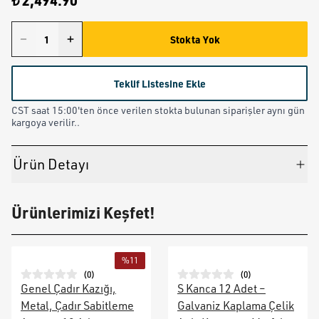
₺ 2,494.90
Stokta Yok
Teklif Listesine Ekle
CST saat 15:00'ten önce verilen stokta bulunan siparişler aynı gün
kargoya verilir..
Ürün Detayı
Ürünlerimizi Keşfet!
%
11
(
0
)
(
0
)
Genel Çadır Kazığı,
S Kanca 12 Adet –
Metal, Çadır Sabitleme
Galvaniz Kaplama Çelik