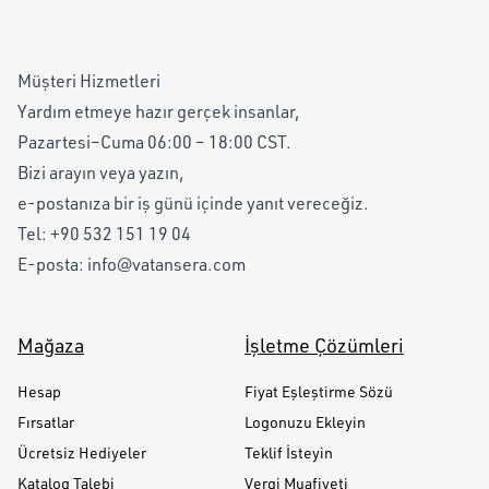
Müşteri Hizmetleri
Yardım etmeye hazır gerçek insanlar,
Pazartesi–Cuma 06:00 – 18:00 CST.
Bizi arayın veya yazın,
e-postanıza bir iş günü içinde yanıt vereceğiz.
Tel:
+90 532 151 19 04
E-posta:
info@vatansera.com
Mağaza
İşletme Çözümleri
Hesap
Fiyat Eşleştirme Sözü
Fırsatlar
Logonuzu Ekleyin
Ücretsiz Hediyeler
Teklif İsteyin
Katalog Talebi
Vergi Muafiyeti