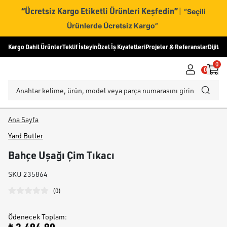
“Ücretsiz Kargo Etiketli Ürünleri Keşfedin”
|
“Seçili
Ürünlerde Ücretsiz Kargo”
Kargo Dahil Ürünler
Teklif İsteyin
Özel İş Kıyafetleri
Projeler & Referanslar
Dijital
0
0
Ana Sayfa
Yard Butler
Bahçe Uşağı Çim Tıkacı
SKU
235864
(
0
)
Ödenecek Toplam
: