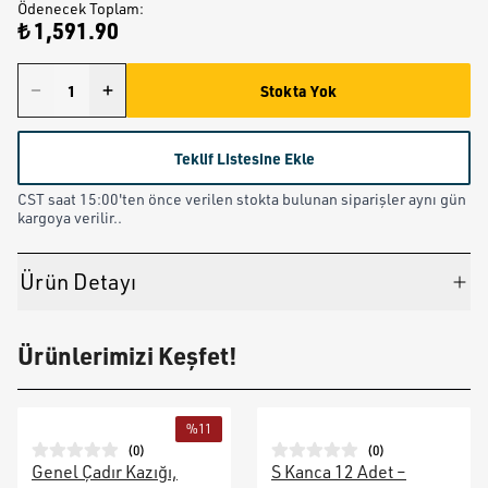
Ödenecek Toplam
:
₺ 1,591.90
Stokta Yok
Teklif Listesine Ekle
CST saat 15:00'ten önce verilen stokta bulunan siparişler aynı gün
kargoya verilir..
Ürün Detayı
Ürünlerimizi Keşfet!
%
11
(
0
)
(
0
)
Genel Çadır Kazığı,
S Kanca 12 Adet –