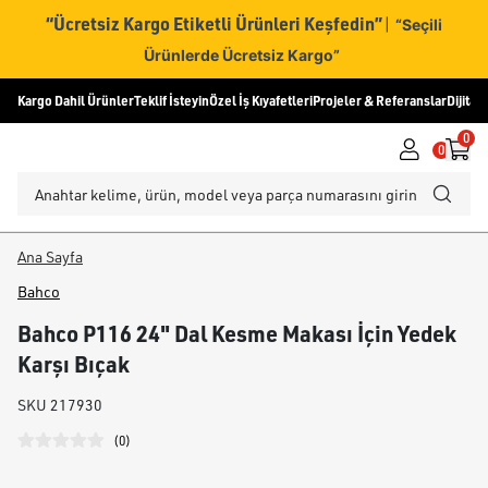
“Ücretsiz Kargo Etiketli Ürünleri Keşfedin”
|
“Seçili
Ürünlerde Ücretsiz Kargo”
Kargo Dahil Ürünler
Teklif İsteyin
Özel İş Kıyafetleri
Projeler & Referanslar
Dijital
0
0
Ana Sayfa
Bahco
Bahco P116 24" Dal Kesme Makası İçin Yedek
Karşı Bıçak
SKU
217930
(
0
)