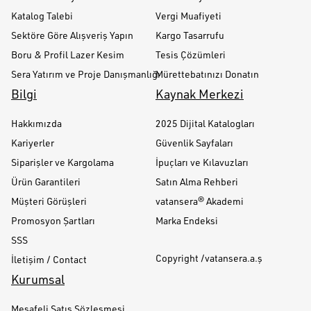
Katalog Talebi
Vergi Muafiyeti
Sektöre Göre Alışveriş Yapın
Kargo Tasarrufu
Boru & Profil Lazer Kesim
Tesis Çözümleri
Sera Yatırım ve Proje Danışmanlığı
Mürettebatınızı Donatın
Bilgi
Kaynak Merkezi
Hakkımızda
2025 Dijital Katalogları
Kariyerler
Güvenlik Sayfaları
Siparişler ve Kargolama
İpuçları ve Kılavuzları
Ürün Garantileri
Satın Alma Rehberi
Müşteri Görüşleri
vatansera® Akademi
Promosyon Şartları
Marka Endeksi
SSS
Copyright /vatansera.a.ş
İletişim / Contact
Kurumsal
Mesafeli Satış Sözleşmesi