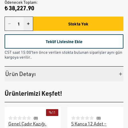
Ödenecek Toplam
:
₺ 38,227.90
Stokta Yok
Teklif Listesine Ekle
CST saat 15:00'ten önce verilen stokta bulunan siparişler aynı gün
kargoya verilir..
Ürün Detayı
Ürünlerimizi Keşfet!
%
11
(
0
)
(
0
)
Genel Çadır Kazığı,
S Kanca 12 Adet –