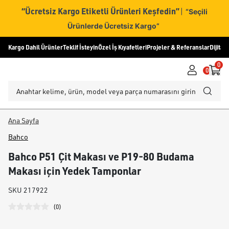
“Ücretsiz Kargo Etiketli Ürünleri Keşfedin”
|
“Seçili
Ürünlerde Ücretsiz Kargo”
Kargo Dahil Ürünler
Teklif İsteyin
Özel İş Kıyafetleri
Projeler & Referanslar
Dijital
0
0
Ana Sayfa
Bahco
Bahco P51 Çit Makası ve P19-80 Budama
Makası için Yedek Tamponlar
SKU
217922
(
0
)