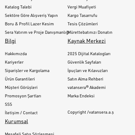
Katalog Talebi
Vergi Muafiyeti
Sektöre Göre Alışveriş Yapın
Kargo Tasarrufu
Boru & Profil Lazer Kesim
Tesis Çözümleri
Sera Yatırım ve Proje Danışmanlığı
Mürettebatınızı Donatın
Bilgi
Kaynak Merkezi
Hakkımızda
2025 Dijital Katalogları
Kariyerler
Güvenlik Sayfaları
Siparişler ve Kargolama
İpuçları ve Kılavuzları
Ürün Garantileri
Satın Alma Rehberi
Müşteri Görüşleri
vatansera® Akademi
Promosyon Şartları
Marka Endeksi
SSS
Copyright /vatansera.a.ş
İletişim / Contact
Kurumsal
Mesafeli Satış Sözleşmesi