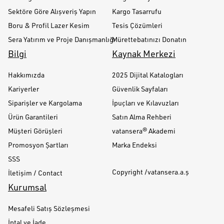
Sektöre Göre Alışveriş Yapın
Kargo Tasarrufu
Boru & Profil Lazer Kesim
Tesis Çözümleri
Sera Yatırım ve Proje Danışmanlığı
Mürettebatınızı Donatın
Bilgi
Kaynak Merkezi
Hakkımızda
2025 Dijital Katalogları
Kariyerler
Güvenlik Sayfaları
Siparişler ve Kargolama
İpuçları ve Kılavuzları
Ürün Garantileri
Satın Alma Rehberi
Müşteri Görüşleri
vatansera® Akademi
Promosyon Şartları
Marka Endeksi
SSS
Copyright /vatansera.a.ş
İletişim / Contact
Kurumsal
Mesafeli Satış Sözleşmesi
İptal ve İade