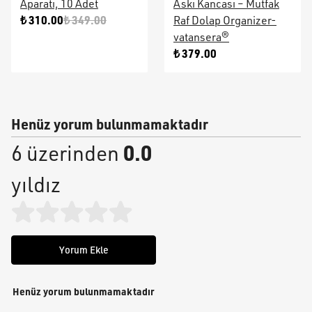
Aparatı, 10 Adet
Askı Kancası – Mutfak
₺ 310.00
₺ 349.00
Raf Dolap Organizer-
vatansera®
₺ 379.00
Henüz yorum bulunmamaktadır
0.0
6 üzerinden
yıldız
Yorum Ekle
Henüz yorum bulunmamaktadır