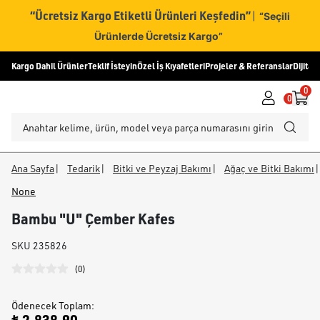
“Ücretsiz Kargo Etiketli Ürünleri Keşfedin”
|
“Seçili
Ürünlerde Ücretsiz Kargo”
Kargo Dahil Ürünler
Teklif İsteyin
Özel İş Kıyafetleri
Projeler & Referanslar
Dijital
0
0
Ana Sayfa
|
Tedarik
|
Bitki ve Peyzaj Bakımı
|
Ağaç ve Bitki Bakımı
|
None
Bambu "U" Çember Kafes
SKU
235826
(
0
)
Ödenecek Toplam
: