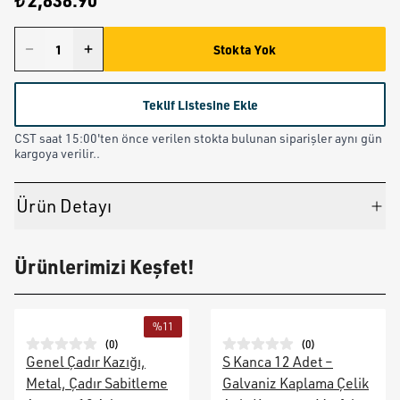
₺ 2,838.90
Stokta Yok
Teklif Listesine Ekle
CST saat 15:00'ten önce verilen stokta bulunan siparişler aynı gün
kargoya verilir..
Ürün Detayı
Ürünlerimizi Keşfet!
%
11
(
0
)
(
0
)
Genel Çadır Kazığı,
S Kanca 12 Adet –
Metal, Çadır Sabitleme
Galvaniz Kaplama Çelik