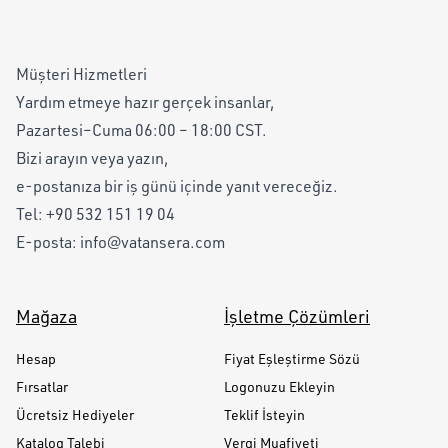
Müşteri Hizmetleri
Yardım etmeye hazır gerçek insanlar,
Pazartesi–Cuma 06:00 – 18:00 CST.
Bizi arayın veya yazın,
e-postanıza bir iş günü içinde yanıt vereceğiz.
Tel:
+90 532 151 19 04
E-posta:
info@vatansera.com
Mağaza
İşletme Çözümleri
Hesap
Fiyat Eşleştirme Sözü
Fırsatlar
Logonuzu Ekleyin
Ücretsiz Hediyeler
Teklif İsteyin
Katalog Talebi
Vergi Muafiyeti