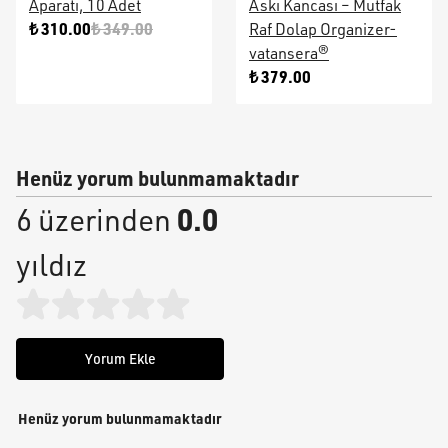
Aparatı, 10 Adet
Askı Kancası – Mutfak
₺ 310.00
₺ 349.00
Raf Dolap Organizer-
vatansera®
₺ 379.00
Henüz yorum bulunmamaktadır
0.0
6 üzerinden
yıldız
Yorum Ekle
Henüz yorum bulunmamaktadır