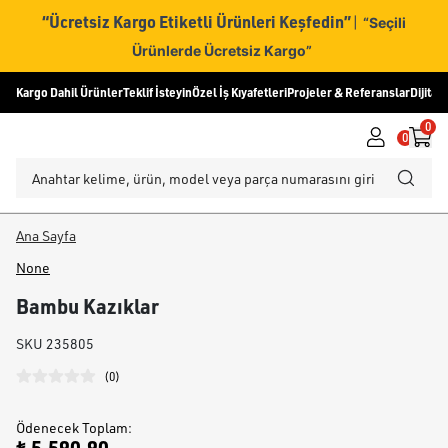
“Ücretsiz Kargo Etiketli Ürünleri Keşfedin”
|
“Seçili
Ürünlerde Ücretsiz Kargo”
Kargo Dahil Ürünler
Teklif İsteyin
Özel İş Kıyafetleri
Projeler & Referanslar
Dijital
0
0
Ana Sayfa
None
Bambu Kazıklar
SKU
235805
(
0
)
Ödenecek Toplam
: