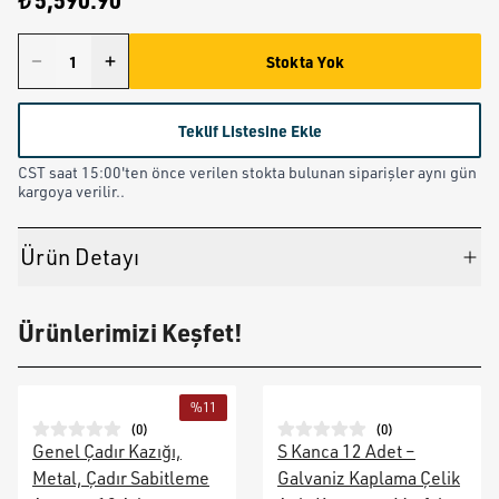
₺ 5,590.90
Stokta Yok
Teklif Listesine Ekle
CST saat 15:00'ten önce verilen stokta bulunan siparişler aynı gün
kargoya verilir..
Ürün Detayı
Ürünlerimizi Keşfet!
%
11
(
0
)
(
0
)
Genel Çadır Kazığı,
S Kanca 12 Adet –
Metal, Çadır Sabitleme
Galvaniz Kaplama Çelik