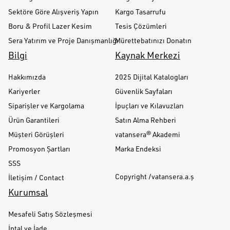
Sektöre Göre Alışveriş Yapın
Kargo Tasarrufu
Boru & Profil Lazer Kesim
Tesis Çözümleri
Sera Yatırım ve Proje Danışmanlığı
Mürettebatınızı Donatın
Bilgi
Kaynak Merkezi
Hakkımızda
2025 Dijital Katalogları
Kariyerler
Güvenlik Sayfaları
Siparişler ve Kargolama
İpuçları ve Kılavuzları
Ürün Garantileri
Satın Alma Rehberi
Müşteri Görüşleri
vatansera® Akademi
Promosyon Şartları
Marka Endeksi
SSS
Copyright /vatansera.a.ş
İletişim / Contact
Kurumsal
Mesafeli Satış Sözleşmesi
İptal ve İade