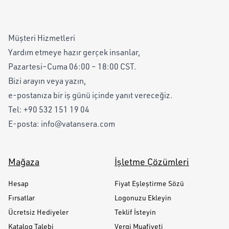
Müşteri Hizmetleri
Yardım etmeye hazır gerçek insanlar,
Pazartesi–Cuma 06:00 – 18:00 CST.
Bizi arayın veya yazın,
e-postanıza bir iş günü içinde yanıt vereceğiz.
Tel:
+90 532 151 19 04
E-posta:
info@vatansera.com
Mağaza
İşletme Çözümleri
Hesap
Fiyat Eşleştirme Sözü
Fırsatlar
Logonuzu Ekleyin
Ücretsiz Hediyeler
Teklif İsteyin
Katalog Talebi
Vergi Muafiyeti