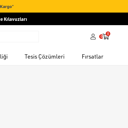
 Kargo”
e Kılavuzları
0
0
liği
Tesis Çözümleri
Fırsatlar