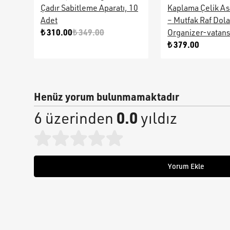
Çadır Sabitleme Aparatı, 10
Kaplama Çelik As
Adet
– Mutfak Raf Dol
₺ 310.00
₺ 349.00
Organizer-vatan
₺ 379.00
Henüz yorum bulunmamaktadır
0.0
6 üzerinden
yıldız
Yorum Ekle