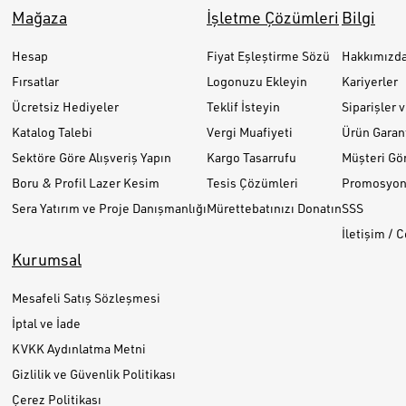
Mağaza
İşletme Çözümleri
Bilgi
Hesap
Fiyat Eşleştirme Sözü
Hakkımızd
Fırsatlar
Logonuzu Ekleyin
Kariyerler
Ücretsiz Hediyeler
Teklif İsteyin
Siparişler 
Katalog Talebi
Vergi Muafiyeti
Ürün Garant
Sektöre Göre Alışveriş Yapın
Kargo Tasarrufu
Müşteri Gör
Boru & Profil Lazer Kesim
Tesis Çözümleri
Promosyon 
Sera Yatırım ve Proje Danışmanlığı
Mürettebatınızı Donatın
SSS
İletişim / 
Kurumsal
Mesafeli Satış Sözleşmesi
İptal ve İade
KVKK Aydınlatma Metni
Gizlilik ve Güvenlik Politikası
Çerez Politikası