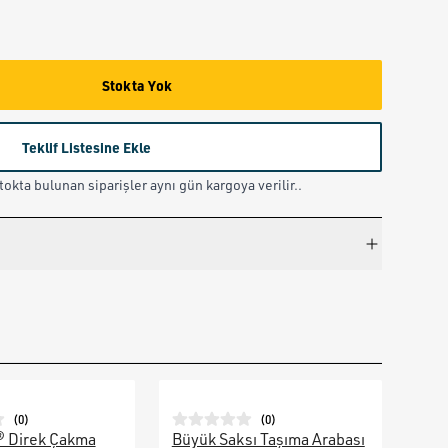
Stokta Yok
Teklif Listesine Ekle
okta bulunan siparişler aynı gün kargoya verilir..
(
0
)
(
0
)
® Direk Çakma
Büyük Saksı Taşıma Arabası
Galv