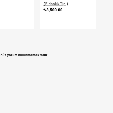
(Fidanlık Tipi)
Ara
0
₺ 8,500.00
₺ 9
nüz yorum bulunmamaktadır