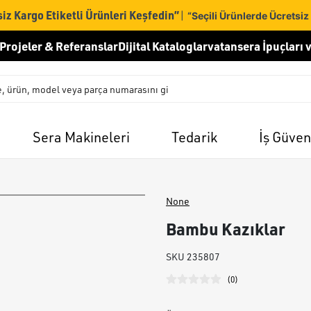
iz Kargo Etiketli Ürünleri Keşfedin”
|
“Seçili Ürünlerde Ücretsiz
Projeler & Referanslar
Dijital Kataloglar
vatansera İpuçları v
Sera Makineleri
Tedarik
İş Güven
None
Bambu Kazıklar
SKU
235807
(
0
)