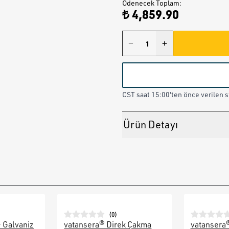
Ödenecek Toplam
:
₺ 4,859.90
CST saat 15:00'ten önce verilen st
Ürün Detayı
(
0
)
– Galvaniz
vatansera® Direk Çakma
vatansera