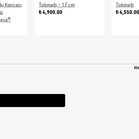
kı Kancası
Tokmağı – 17 cm
Tokmağı
₺ 4,900.00
₺ 4,550.0
ap
sera®
He