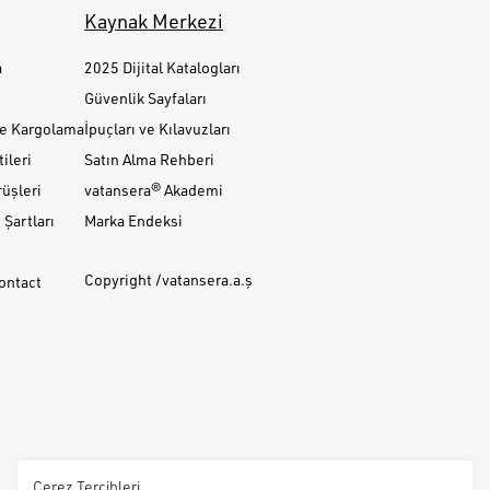
Kaynak Merkezi
a
2025 Dijital Katalogları
Güvenlik Sayfaları
ve Kargolama
İpuçları ve Kılavuzları
ileri
Satın Alma Rehberi
üşleri
vatansera® Akademi
Şartları
Marka Endeksi
Copyright /vatansera.a.ş
Contact
Çerez Tercihleri