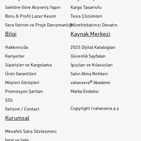
Sektöre Göre Alışveriş Yapın
Kargo Tasarrufu
Boru & Profil Lazer Kesim
Tesis Çözümleri
Sera Yatırım ve Proje Danışmanlığı
Mürettebatınızı Donatın
Bilgi
Kaynak Merkezi
Hakkımızda
2025 Dijital Katalogları
Kariyerler
Güvenlik Sayfaları
Siparişler ve Kargolama
İpuçları ve Kılavuzları
Ürün Garantileri
Satın Alma Rehberi
Müşteri Görüşleri
vatansera® Akademi
Promosyon Şartları
Marka Endeksi
SSS
Copyright /vatansera.a.ş
İletişim / Contact
Kurumsal
Mesafeli Satış Sözleşmesi
İptal ve İade