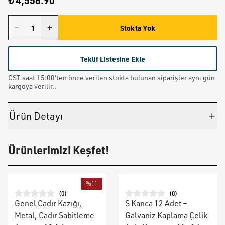
₺ 4,558.90
Stokta Yok
Teklif Listesine Ekle
CST saat 15:00'ten önce verilen stokta bulunan siparişler aynı gün
kargoya verilir..
Ürün Detayı
Ürünlerimizi Keşfet!
%
11
(
0
)
(
0
)
Genel Çadır Kazığı,
S Kanca 12 Adet –
Metal, Çadır Sabitleme
Galvaniz Kaplama Çelik