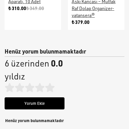
Aparatı, 10 Adet
Askı Kancası – Mutfak
₺ 310.00
₺ 349.00
Raf Dolap Organizer-
vatansera®
₺ 379.00
Henüz yorum bulunmamaktadır
0.0
6 üzerinden
yıldız
Yorum Ekle
Henüz yorum bulunmamaktadır