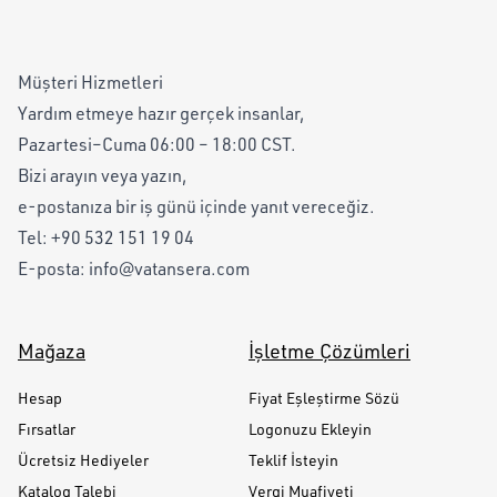
Müşteri Hizmetleri
Yardım etmeye hazır gerçek insanlar,
Pazartesi–Cuma 06:00 – 18:00 CST.
Bizi arayın veya yazın,
e-postanıza bir iş günü içinde yanıt vereceğiz.
Tel:
+90 532 151 19 04
E-posta:
info@vatansera.com
Mağaza
İşletme Çözümleri
Hesap
Fiyat Eşleştirme Sözü
Fırsatlar
Logonuzu Ekleyin
Ücretsiz Hediyeler
Teklif İsteyin
Katalog Talebi
Vergi Muafiyeti