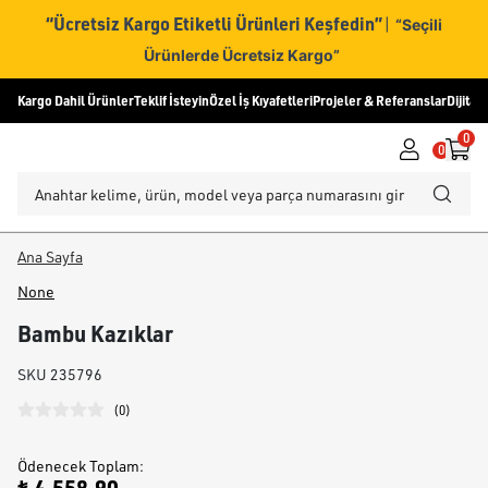
“Ücretsiz Kargo Etiketli Ürünleri Keşfedin”
|
“Seçili
Ürünlerde Ücretsiz Kargo”
Kargo Dahil Ürünler
Teklif İsteyin
Özel İş Kıyafetleri
Projeler & Referanslar
Dijital
0
0
Ana Sayfa
None
Bambu Kazıklar
SKU
235796
(
0
)
Ödenecek Toplam
: