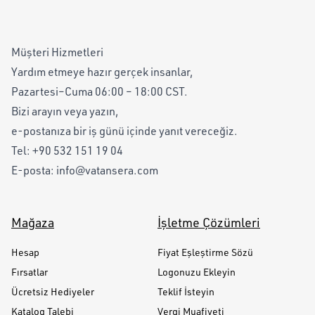
Müşteri Hizmetleri
Yardım etmeye hazır gerçek insanlar,
Pazartesi–Cuma 06:00 – 18:00 CST.
Bizi arayın veya yazın,
e-postanıza bir iş günü içinde yanıt vereceğiz.
Tel:
+90 532 151 19 04
E-posta:
info@vatansera.com
Mağaza
İşletme Çözümleri
Hesap
Fiyat Eşleştirme Sözü
Fırsatlar
Logonuzu Ekleyin
Ücretsiz Hediyeler
Teklif İsteyin
Katalog Talebi
Vergi Muafiyeti