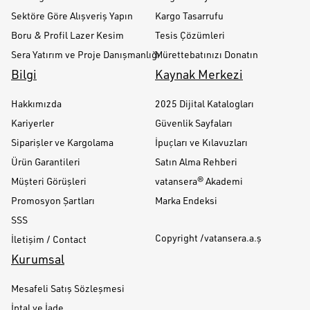
Sektöre Göre Alışveriş Yapın
Kargo Tasarrufu
Boru & Profil Lazer Kesim
Tesis Çözümleri
Sera Yatırım ve Proje Danışmanlığı
Mürettebatınızı Donatın
Bilgi
Kaynak Merkezi
Hakkımızda
2025 Dijital Katalogları
Kariyerler
Güvenlik Sayfaları
Siparişler ve Kargolama
İpuçları ve Kılavuzları
Ürün Garantileri
Satın Alma Rehberi
Müşteri Görüşleri
vatansera® Akademi
Promosyon Şartları
Marka Endeksi
SSS
Copyright /vatansera.a.ş
İletişim / Contact
Kurumsal
Mesafeli Satış Sözleşmesi
İptal ve İade