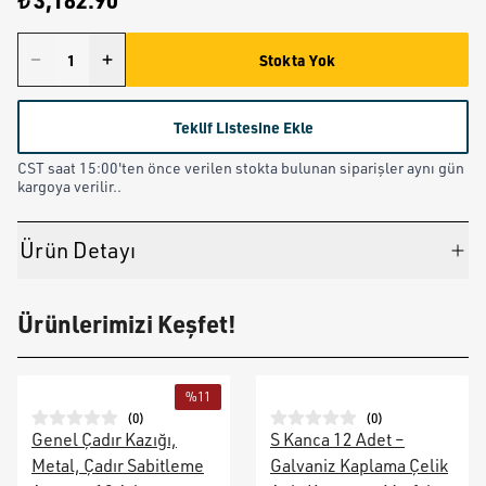
₺ 3,182.90
Stokta Yok
Teklif Listesine Ekle
CST saat 15:00'ten önce verilen stokta bulunan siparişler aynı gün
kargoya verilir..
Ürün Detayı
Ürünlerimizi Keşfet!
%
11
(
0
)
(
0
)
Genel Çadır Kazığı,
S Kanca 12 Adet –
Metal, Çadır Sabitleme
Galvaniz Kaplama Çelik