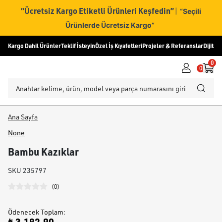
“Ücretsiz Kargo Etiketli Ürünleri Keşfedin”
|
“Seçili
Ürünlerde Ücretsiz Kargo”
Kargo Dahil Ürünler
Teklif İsteyin
Özel İş Kıyafetleri
Projeler & Referanslar
Dijital
0
0
Ana Sayfa
None
Bambu Kazıklar
SKU
235797
(
0
)
Ödenecek Toplam
: