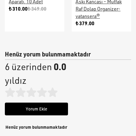
Aparatı, 10 Adet
Askı Kancası – Mutfak
₺ 310.00
₺ 349.00
Raf Dolap Organizer-
vatansera®
₺ 379.00
Henüz yorum bulunmamaktadır
0.0
6 üzerinden
yıldız
Yorum Ekle
Henüz yorum bulunmamaktadır