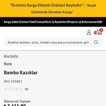
“Ücretsiz Kargo Etiketli Ürünleri Keşfedin”
|
“Seçili
Ürünlerde Ücretsiz Kargo”
Kargo Dahil Ürünler
Teklif İsteyin
Özel İş Kıyafetleri
Projeler & Referanslar
Dijital
0
0
Ana Sayfa
None
Bambu Kazıklar
SKU
235801
(
0
)
Ödenecek Toplam
: