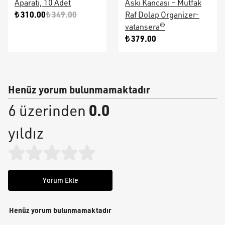
Aparatı, 10 Adet
Askı Kancası – Mutfak
₺ 310.00
₺ 349.00
Raf Dolap Organizer-
vatansera®
₺ 379.00
Henüz yorum bulunmamaktadır
0.0
6 üzerinden
yıldız
Yorum Ekle
Henüz yorum bulunmamaktadır