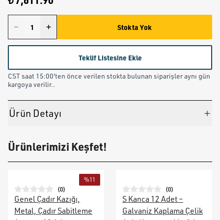
₺ 7,611.90
Stokta Yok
Teklif Listesine Ekle
CST saat 15:00'ten önce verilen stokta bulunan siparişler aynı gün
kargoya verilir..
Ürün Detayı
Ürünlerimizi Keşfet!
%
11
(
0
)
(
0
)
Genel Çadır Kazığı,
S Kanca 12 Adet –
Metal, Çadır Sabitleme
Galvaniz Kaplama Çelik