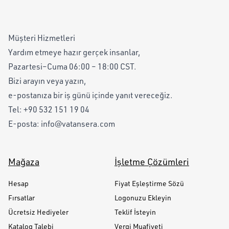
Müşteri Hizmetleri
Yardım etmeye hazır gerçek insanlar,
Pazartesi–Cuma 06:00 – 18:00 CST.
Bizi arayın veya yazın,
e-postanıza bir iş günü içinde yanıt vereceğiz.
Tel:
+90 532 151 19 04
E-posta:
info@vatansera.com
Mağaza
İşletme Çözümleri
Hesap
Fiyat Eşleştirme Sözü
Fırsatlar
Logonuzu Ekleyin
Ücretsiz Hediyeler
Teklif İsteyin
Katalog Talebi
Vergi Muafiyeti