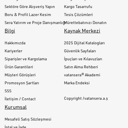
Sektöre Göre Alışveriş Yapın
Kargo Tasarrufu
Boru & Profil Lazer Kesim
Tesis Çözümleri
Sera Yatırım ve Proje Danışmanlığı
Mürettebatınızı Donatın
Bilgi
Kaynak Merkezi
Hakkımızda
2025 Dijital Katalogları
Kariyerler
Güvenlik Sayfaları
Siparişler ve Kargolama
İpuçları ve Kılavuzları
Ürün Garantileri
Satın Alma Rehberi
Müşteri Görüşleri
vatansera® Akademi
Promosyon Şartları
Marka Endeksi
SSS
Copyright /vatansera.a.ş
İletişim / Contact
Kurumsal
Mesafeli Satış Sözleşmesi
İptal ve İade