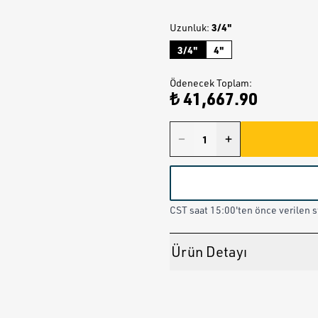
3/4"
Uzunluk
:
3/4"
4"
Ödenecek Toplam
:
₺ 41,667.90
CST saat 15:00'ten önce verilen st
Ürün Detayı