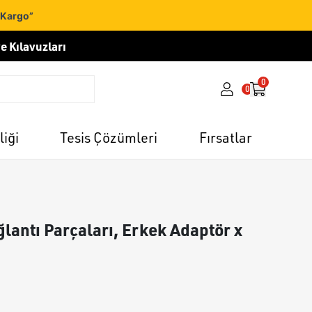
 Kargo”
e Kılavuzları
0
0
liği
Tesis Çözümleri
Fırsatlar
lantı Parçaları, Erkek Adaptör x