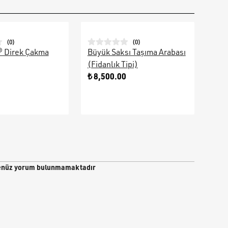
(
0
)
(
0
)
® Direk Çakma
Büyük Saksı Taşıma Arabası
Galv
(Fidanlık Tipi)
Ara
0
₺ 8,500.00
₺ 9
nüz yorum bulunmamaktadır