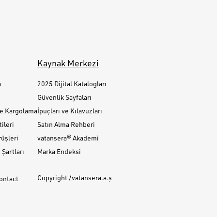
Kaynak Merkezi
a
2025 Dijital Katalogları
Güvenlik Sayfaları
ve Kargolama
İpuçları ve Kılavuzları
ileri
Satın Alma Rehberi
üşleri
vatansera® Akademi
Şartları
Marka Endeksi
Copyright /vatansera.a.ş
Contact