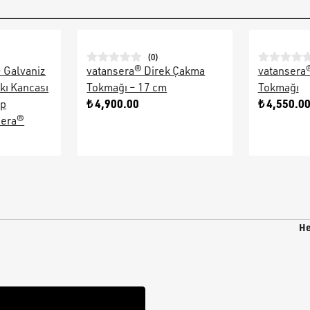
(
0
)
– Galvaniz
vatansera® Direk Çakma
vatansera
kı Kancası
Tokmağı – 17 cm
Tokmağı
₺ 4,900.00
₺ 4,550.0
ap
sera®
He