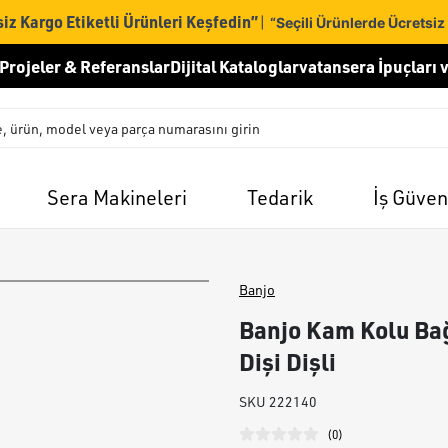
iz Kargo Etiketli Ürünleri Keşfedin”
|
“Seçili Ürünlerde Ücretsiz
Projeler & Referanslar
Dijital Kataloglar
vatansera İpuçları v
Sera Makineleri
Tedarik
İş Güven
Banjo
Banjo Kam Kolu Bağ
Dişi Dişli
SKU
222140
(
0
)