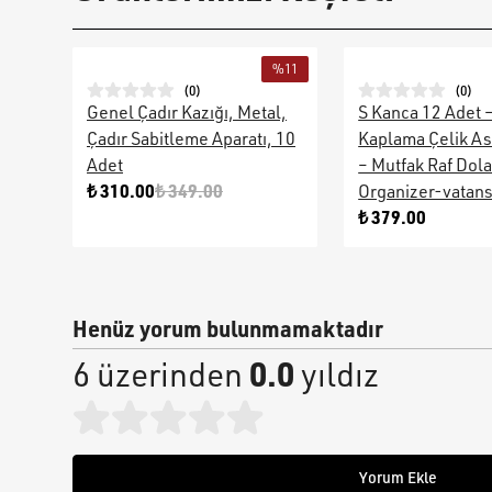
%
11
(
0
)
(
0
)
Genel Çadır Kazığı, Metal,
S Kanca 12 Adet 
Çadır Sabitleme Aparatı, 10
Kaplama Çelik As
Adet
– Mutfak Raf Dol
₺ 310.00
₺ 349.00
Organizer-vatan
₺ 379.00
Henüz yorum bulunmamaktadır
0.0
6 üzerinden
yıldız
Yorum Ekle