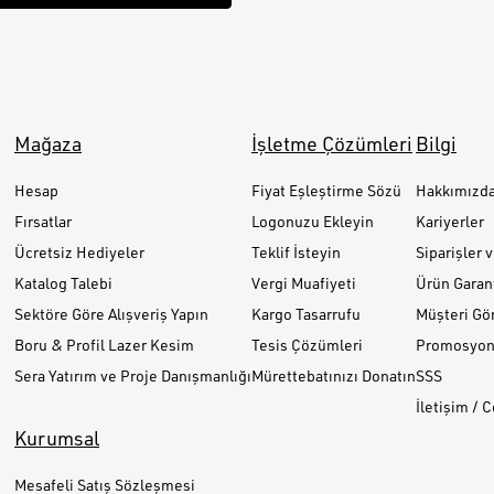
Mağaza
İşletme Çözümleri
Bilgi
Hesap
Fiyat Eşleştirme Sözü
Hakkımızd
Fırsatlar
Logonuzu Ekleyin
Kariyerler
Ücretsiz Hediyeler
Teklif İsteyin
Siparişler 
Katalog Talebi
Vergi Muafiyeti
Ürün Garant
Sektöre Göre Alışveriş Yapın
Kargo Tasarrufu
Müşteri Gör
Boru & Profil Lazer Kesim
Tesis Çözümleri
Promosyon 
Sera Yatırım ve Proje Danışmanlığı
Mürettebatınızı Donatın
SSS
İletişim / 
Kurumsal
Mesafeli Satış Sözleşmesi