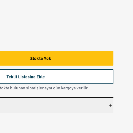
Stokta Yok
Teklif Listesine Ekle
okta bulunan siparişler aynı gün kargoya verilir..