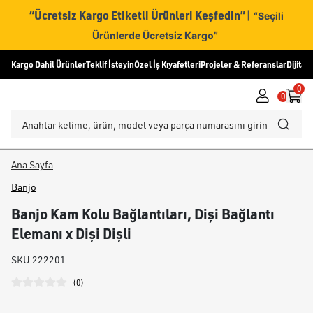
“Ücretsiz Kargo Etiketli Ürünleri Keşfedin”
|
“Seçili
Ürünlerde Ücretsiz Kargo”
Kargo Dahil Ürünler
Teklif İsteyin
Özel İş Kıyafetleri
Projeler & Referanslar
Dijital
0
0
Ana Sayfa
Banjo
Banjo Kam Kolu Bağlantıları, Dişi Bağlantı
Elemanı x Dişi Dişli
SKU
222201
(
0
)