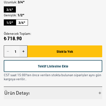
3/4"
Uzunluk
:
3/4"
1/2"
Genişlik
:
1/2"
3/4"
Ödenecek Toplam
:
₺ 718.90
Stokta Yok
Teklif Listesine Ekle
CST saat 15:00'ten önce verilen stokta bulunan siparişler aynı gün
kargoya verilir..
Ürün Detayı