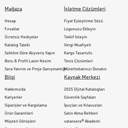
Mağaza
İşletme Çözümleri
Hesap
Fiyat Eşleştirme Sözü
Fırsatlar
Logonuzu Ekleyin
Ücretsiz Hediyeler
Teklif İsteyin
Katalog Talebi
Vergi Muafiyeti
Sektöre Göre Alışveriş Yapın
Kargo Tasarrufu
Boru & Profil Lazer Kesim
Tesis Çözümleri
Sera Yatırım ve Proje Danışmanlığı
Mürettebatınızı Donatın
Bilgi
Kaynak Merkezi
Hakkımızda
2025 Dijital Katalogları
Kariyerler
Güvenlik Sayfaları
Siparişler ve Kargolama
İpuçları ve Kılavuzları
Ürün Garantileri
Satın Alma Rehberi
Müşteri Görüşleri
vatansera® Akademi