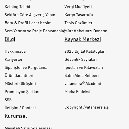
Katalog Talebi
Vergi Muafiyeti
Sektöre Göre Alışveriş Yapın
Kargo Tasarrufu
Boru & Profil Lazer Kesim
Tesis Çözümleri
Sera Yatırım ve Proje Danışmanlığı
Mürettebatınızı Donatın
Bilgi
Kaynak Merkezi
Hakkımızda
2025 Dijital Katalogları
Kariyerler
Güvenlik Sayfaları
Siparişler ve Kargolama
İpuçları ve Kılavuzları
Ürün Garantileri
Satın Alma Rehberi
Müşteri Görüşleri
vatansera® Akademi
Promosyon Şartları
Marka Endeksi
SSS
Copyright /vatansera.a.ş
İletişim / Contact
Kurumsal
Mesafeli Satış Sözleşmesi