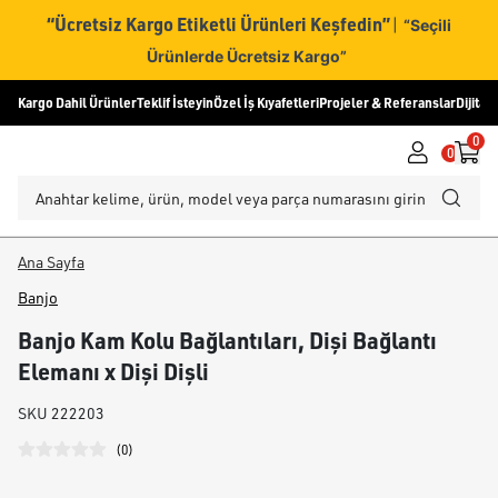
“Ücretsiz Kargo Etiketli Ürünleri Keşfedin”
|
“Seçili
Ürünlerde Ücretsiz Kargo”
Kargo Dahil Ürünler
Teklif İsteyin
Özel İş Kıyafetleri
Projeler & Referanslar
Dijital
0
0
Ana Sayfa
Banjo
Banjo Kam Kolu Bağlantıları, Dişi Bağlantı
Elemanı x Dişi Dişli
SKU
222203
(
0
)