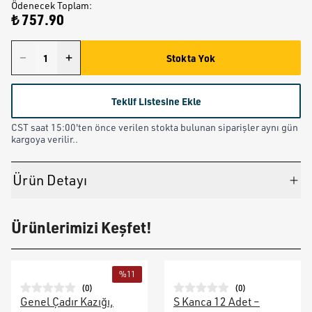
Ödenecek Toplam
:
₺ 757.90
Stokta Yok
Teklif Listesine Ekle
CST saat 15:00'ten önce verilen stokta bulunan siparişler aynı gün
kargoya verilir..
Ürün Detayı
Ürünlerimizi Keşfet!
%
11
(
0
)
(
0
)
Genel Çadır Kazığı,
S Kanca 12 Adet –