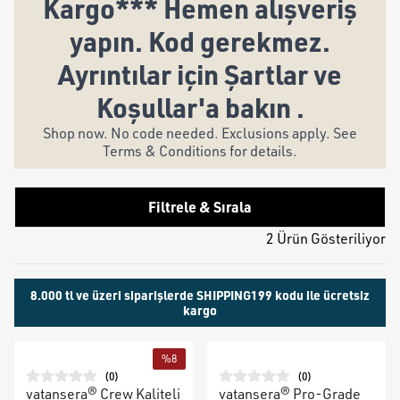
Kargo*** Hemen alışveriş
yapın. Kod gerekmez.
Ayrıntılar için Şartlar ve
Koşullar'a bakın .
Shop now. No code needed. Exclusions apply. See
Terms & Conditions for details.
Filtrele & Sırala
2 Ürün Gösteriliyor
8.000 tl ve üzeri siparişlerde SHIPPING199 kodu ile ücretsiz
kargo
%
8
(
0
)
(
0
)
vatansera® Crew Kaliteli
vatansera® Pro-Grade