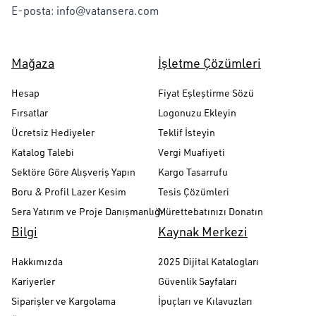
E-posta:
info@vatansera.com
Mağaza
İşletme Çözümleri
Hesap
Fiyat Eşleştirme Sözü
Fırsatlar
Logonuzu Ekleyin
Ücretsiz Hediyeler
Teklif İsteyin
Katalog Talebi
Vergi Muafiyeti
Sektöre Göre Alışveriş Yapın
Kargo Tasarrufu
Boru & Profil Lazer Kesim
Tesis Çözümleri
Sera Yatırım ve Proje Danışmanlığı
Mürettebatınızı Donatın
Bilgi
Kaynak Merkezi
Hakkımızda
2025 Dijital Katalogları
Kariyerler
Güvenlik Sayfaları
Siparişler ve Kargolama
İpuçları ve Kılavuzları