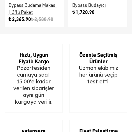
Bypass Budama Makası
Bypass Budayıcı
₺ 1,720.90
| 3'lü Paket
₺ 2,365.90
₺ 2,580.90
Hızlı, Uygun
Özenle Seçilmiş
Fiyatlı Kargo
Ürünler
Pazartesiden
Uzman ekibimiz
cumaya saat
her ürünü seçip
15:00'e kadar
test etti.
verilen siparişler
aynı gün
kargoya verilir.
vatansera
Fiyat Eşleştirme