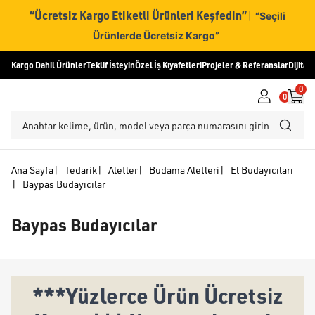
“Ücretsiz Kargo Etiketli Ürünleri Keşfedin”
|
“Seçili
Ürünlerde Ücretsiz Kargo”
Kargo Dahil Ürünler
Teklif İsteyin
Özel İş Kıyafetleri
Projeler & Referanslar
Dijital
0
0
Ana Sayfa
|
Tedarik
|
Aletler
|
Budama Aletleri
|
El Budayıcıları
|
Baypas Budayıcılar
Baypas Budayıcılar
***Yüzlerce Ürün Ücretsiz