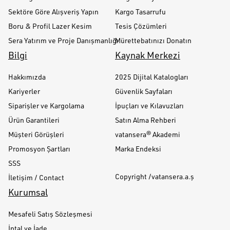
Sektöre Göre Alışveriş Yapın
Kargo Tasarrufu
Boru & Profil Lazer Kesim
Tesis Çözümleri
Sera Yatırım ve Proje Danışmanlığı
Mürettebatınızı Donatın
Bilgi
Kaynak Merkezi
Hakkımızda
2025 Dijital Katalogları
Kariyerler
Güvenlik Sayfaları
Siparişler ve Kargolama
İpuçları ve Kılavuzları
Ürün Garantileri
Satın Alma Rehberi
Müşteri Görüşleri
vatansera® Akademi
Promosyon Şartları
Marka Endeksi
SSS
Copyright /vatansera.a.ş
İletişim / Contact
Kurumsal
Mesafeli Satış Sözleşmesi
İptal ve İade