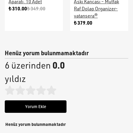
Aparatı, 10 Adet
Askı Kancası – Mutfak
₺ 310.00
₺ 349.00
Raf Dolap Organizer-
vatansera®
₺ 379.00
Henüz yorum bulunmamaktadır
0.0
6 üzerinden
yıldız
Yorum Ekle
Henüz yorum bulunmamaktadır