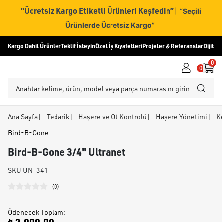
“Ücretsiz Kargo Etiketli Ürünleri Keşfedin”
|
“Seçili
Ürünlerde Ücretsiz Kargo”
Kargo Dahil Ürünler
Teklif İsteyin
Özel İş Kıyafetleri
Projeler & Referanslar
Dijital
0
0
Ana Sayfa
|
Tedarik
|
Haşere ve Ot Kontrolü
|
Haşere Yönetimi
|
K
Bird-B-Gone
Bird-B-Gone 3/4" Ultranet
SKU
UN-341
(
0
)
Ödenecek Toplam
: