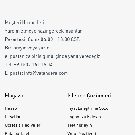
Müşteri Hizmetleri
Yardım etmeye hazır gerçek insanlar,
Pazartesi–Cuma 06:00 – 18:00 CST.
Bizi arayın veya yazın,
e-postanıza bir iş günü içinde yanıt vereceğiz.
Tel:
+90 532 151 19 04
E-posta:
info@vatansera.com
Mağaza
İşletme Çözümleri
Hesap
Fiyat Eşleştirme Sözü
Fırsatlar
Logonuzu Ekleyin
Ücretsiz Hediyeler
Teklif İsteyin
Katalog Talebi
Vergi Muafiyeti