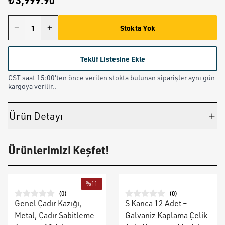
₺ 3,999.90
Stokta Yok
Teklif Listesine Ekle
CST saat 15:00'ten önce verilen stokta bulunan siparişler aynı gün
kargoya verilir..
Ürün Detayı
Ürünlerimizi Keşfet!
%
11
(
0
)
(
0
)
Genel Çadır Kazığı,
S Kanca 12 Adet –
Metal, Çadır Sabitleme
Galvaniz Kaplama Çelik