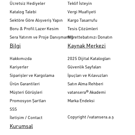
Ücretsiz Hediyeler
Teklif İsteyin
Katalog Talebi
Vergi Muafiyeti
Sektöre Göre Alışveriş Yapın
Kargo Tasarrufu
Boru & Profil Lazer Kesim
Tesis Çözümleri
Sera Yatırım ve Proje Danışmanlığı
Mürettebatınızı Donatın
Bilgi
Kaynak Merkezi
Hakkımızda
2025 Dijital Katalogları
Kariyerler
Güvenlik Sayfaları
Siparişler ve Kargolama
İpuçları ve Kılavuzları
Ürün Garantileri
Satın Alma Rehberi
Müşteri Görüşleri
vatansera® Akademi
Promosyon Şartları
Marka Endeksi
SSS
Copyright /vatansera.a.ş
İletişim / Contact
Kurumsal