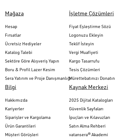
Mağaza
İşletme Çözümleri
Hesap
Fiyat Eşleştirme Sözü
Fırsatlar
Logonuzu Ekleyin
Ücretsiz Hediyeler
Teklif İsteyin
Katalog Talebi
Vergi Muafiyeti
Sektöre Göre Alışveriş Yapın
Kargo Tasarrufu
Boru & Profil Lazer Kesim
Tesis Çözümleri
Sera Yatırım ve Proje Danışmanlığı
Mürettebatınızı Donatın
Bilgi
Kaynak Merkezi
Hakkımızda
2025 Dijital Katalogları
Kariyerler
Güvenlik Sayfaları
Siparişler ve Kargolama
İpuçları ve Kılavuzları
Ürün Garantileri
Satın Alma Rehberi
Müşteri Görüşleri
vatansera® Akademi