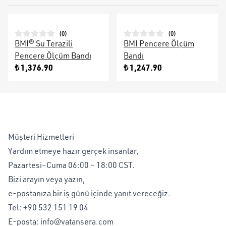
(
0
)
(
0
)
BMI® Su Terazili
BMI Pencere Ölçüm
Pencere Ölçüm Bandı
Bandı
₺ 1,376.90
₺ 1,247.90
Müşteri Hizmetleri
Yardım etmeye hazır gerçek insanlar,
Pazartesi–Cuma 06:00 – 18:00 CST.
Bizi arayın veya yazın,
e-postanıza bir iş günü içinde yanıt vereceğiz.
Tel:
+90 532 151 19 04
E-posta:
info@vatansera.com