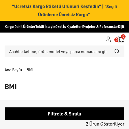
“Ücretsiz Kargo Etiketli Ürünleri Keşfedin”
|
“Seçili
Ürünlerde Ücretsiz Kargo”
Kargo Dahil Ürünler
Teklif İsteyin
Özel İş Kıyafetleri
Projeler & Referanslar
Dijital
0
0
Ana Sayfa
|
BMI
BMI
Filtrele & Sırala
2 Ürün Gösteriliyor