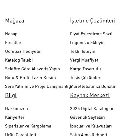
Mağaza
İşletme Çözümleri
Hesap
Fiyat Eşleştirme Sözü
Fırsatlar
Logonuzu Ekleyin
Ücretsiz Hediyeler
Teklif İsteyin
Katalog Talebi
Vergi Muafiyeti
Sektöre Göre Alışveriş Yapın
Kargo Tasarrufu
Boru & Profil Lazer Kesim
Tesis Çözümleri
Sera Yatırım ve Proje Danışmanlığı
Mürettebatınızı Donatın
Bilgi
Kaynak Merkezi
Hakkımızda
2025 Dijital Katalogları
Kariyerler
Güvenlik Sayfaları
Siparişler ve Kargolama
İpuçları ve Kılavuzları
Ürün Garantileri
Satın Alma Rehberi