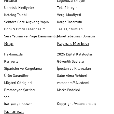
Fırsatlar
Logonuzu Ekleyin
Ücretsiz Hediyeler
Teklif İsteyin
Katalog Talebi
Vergi Muafiyeti
Sektöre Göre Alışveriş Yapın
Kargo Tasarrufu
Boru & Profil Lazer Kesim
Tesis Çözümleri
Sera Yatırım ve Proje Danışmanlığı
Mürettebatınızı Donatın
Bilgi
Kaynak Merkezi
Hakkımızda
2025 Dijital Katalogları
Kariyerler
Güvenlik Sayfaları
Siparişler ve Kargolama
İpuçları ve Kılavuzları
Ürün Garantileri
Satın Alma Rehberi
Müşteri Görüşleri
vatansera® Akademi
Promosyon Şartları
Marka Endeksi
SSS
Copyright /vatansera.a.ş
İletişim / Contact
Kurumsal