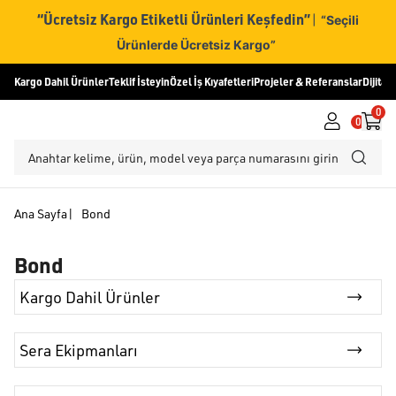
“Ücretsiz Kargo Etiketli Ürünleri Keşfedin”
|
“Seçili
Ürünlerde Ücretsiz Kargo”
Kargo Dahil Ürünler
Teklif İsteyin
Özel İş Kıyafetleri
Projeler & Referanslar
Dijital
0
0
Ana Sayfa
|
Bond
Bond
Kargo Dahil Ürünler
Sera Ekipmanları