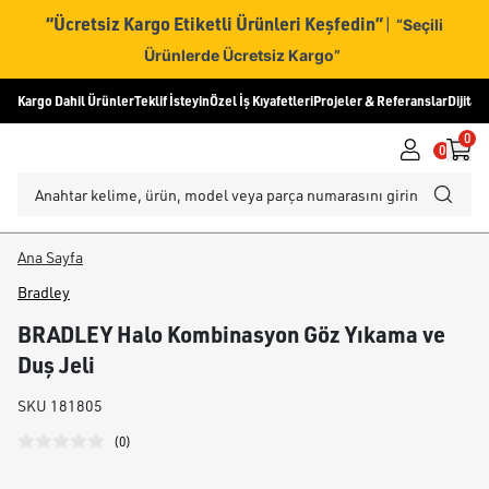
“Ücretsiz Kargo Etiketli Ürünleri Keşfedin”
|
“Seçili
Ürünlerde Ücretsiz Kargo”
Kargo Dahil Ürünler
Teklif İsteyin
Özel İş Kıyafetleri
Projeler & Referanslar
Dijital
0
0
Ana Sayfa
Bradley
BRADLEY Halo Kombinasyon Göz Yıkama ve
Duş Jeli
SKU
181805
(
0
)