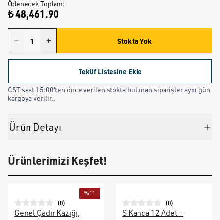
Ödenecek Toplam
:
₺ 48,461.90
Stokta Yok
Teklif Listesine Ekle
CST saat 15:00'ten önce verilen stokta bulunan siparişler aynı gün
kargoya verilir..
Ürün Detayı
Ürünlerimizi Keşfet!
%
11
(
0
)
(
0
)
Genel Çadır Kazığı,
S Kanca 12 Adet –