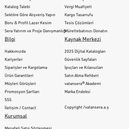
Katalog Talebi
Vergi Muafiyeti
Sektöre Göre Alışveriş Yapın
Kargo Tasarrufu
Boru & Profil Lazer Kesim
Tesis Çözümleri
Sera Yatırım ve Proje Danışmanlığı
Mürettebatınızı Donatın
Bilgi
Kaynak Merkezi
Hakkımızda
2025 Dijital Katalogları
Kariyerler
Güvenlik Sayfaları
Siparişler ve Kargolama
İpuçları ve Kılavuzları
Ürün Garantileri
Satın Alma Rehberi
Müşteri Görüşleri
vatansera® Akademi
Promosyon Şartları
Marka Endeksi
SSS
Copyright /vatansera.a.ş
İletişim / Contact
Kurumsal
Mesafeli Satış Sözleşmesi