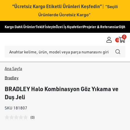
“Ücretsiz Kargo Etiketli Ürünleri Keşfedin”
|
“Seçili
Ürünlerde Ücretsiz Kargo”
Kargo Dahil Ürünler
Teklif İsteyin
Özel İş Kıyafetleri
Projeler & Referanslar
Dijital
0
0
Ana Sayfa
Bradley
BRADLEY Halo Kombinasyon Göz Yıkama ve
Duş Jeli
SKU
181807
(
0
)