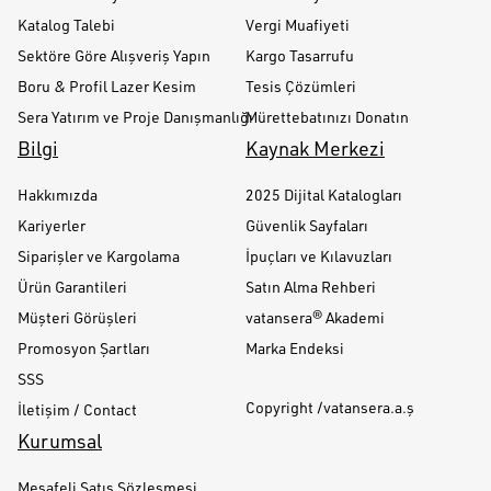
Katalog Talebi
Vergi Muafiyeti
Sektöre Göre Alışveriş Yapın
Kargo Tasarrufu
Boru & Profil Lazer Kesim
Tesis Çözümleri
Sera Yatırım ve Proje Danışmanlığı
Mürettebatınızı Donatın
Bilgi
Kaynak Merkezi
Hakkımızda
2025 Dijital Katalogları
Kariyerler
Güvenlik Sayfaları
Siparişler ve Kargolama
İpuçları ve Kılavuzları
Ürün Garantileri
Satın Alma Rehberi
Müşteri Görüşleri
vatansera® Akademi
Promosyon Şartları
Marka Endeksi
SSS
Copyright /vatansera.a.ş
İletişim / Contact
Kurumsal
Mesafeli Satış Sözleşmesi