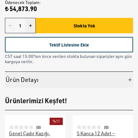
Ödenecek Toplam
:
₺ 54,873.90
Stokta Yok
Teklif Listesine Ekle
CST saat 15:00'ten önce verilen stokta bulunan siparişler aynı gün
kargoya verilir..
Ürün Detayı
Ürünlerimizi Keşfet!
%
11
(
0
)
(
0
)
Genel Çadır Kazığı,
S Kanca 12 Adet –