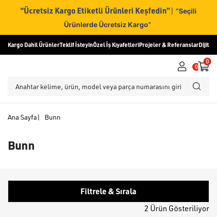
“Ücretsiz Kargo Etiketli Ürünleri Keşfedin”
|
“Seçili
Ürünlerde Ücretsiz Kargo”
Kargo Dahil Ürünler
Teklif İsteyin
Özel İş Kıyafetleri
Projeler & Referanslar
Dijital
0
0
Ana Sayfa
|
Bunn
Bunn
Filtrele & Sırala
2 Ürün Gösteriliyor