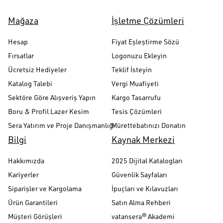
Mağaza
İşletme Çözümleri
Hesap
Fiyat Eşleştirme Sözü
Fırsatlar
Logonuzu Ekleyin
Ücretsiz Hediyeler
Teklif İsteyin
Katalog Talebi
Vergi Muafiyeti
Sektöre Göre Alışveriş Yapın
Kargo Tasarrufu
Boru & Profil Lazer Kesim
Tesis Çözümleri
Sera Yatırım ve Proje Danışmanlığı
Mürettebatınızı Donatın
Bilgi
Kaynak Merkezi
Hakkımızda
2025 Dijital Katalogları
Kariyerler
Güvenlik Sayfaları
Siparişler ve Kargolama
İpuçları ve Kılavuzları
Ürün Garantileri
Satın Alma Rehberi
Müşteri Görüşleri
vatansera® Akademi