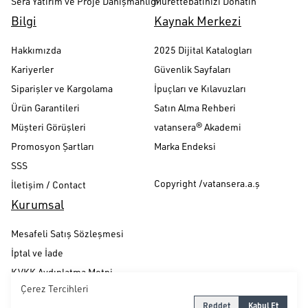
Sera Yatırım ve Proje Danışmanlığı
Mürettebatınızı Donatın
Bilgi
Kaynak Merkezi
Hakkımızda
2025 Dijital Katalogları
Kariyerler
Güvenlik Sayfaları
Siparişler ve Kargolama
İpuçları ve Kılavuzları
Ürün Garantileri
Satın Alma Rehberi
Müşteri Görüşleri
vatansera® Akademi
Promosyon Şartları
Marka Endeksi
SSS
Copyright /vatansera.a.ş
İletişim / Contact
Kurumsal
Mesafeli Satış Sözleşmesi
İptal ve İade
KVKK Aydınlatma Metni
Çerez Tercihleri
Gizlilik ve Güvenlik Politikası
Reddet
Kabul Et