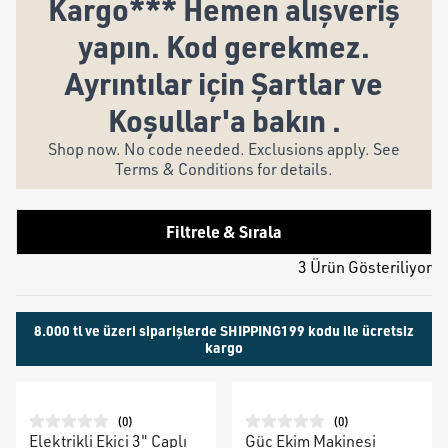
Kargo*** Hemen alışveriş
yapın. Kod gerekmez.
Ayrıntılar için Şartlar ve
Koşullar'a bakın .
Shop now. No code needed. Exclusions apply. See
Terms & Conditions for details.
Filtrele & Sırala
3 Ürün Gösteriliyor
8.000 tl ve üzeri siparişlerde SHIPPING199 kodu ile ücretsiz
kargo
(
0
)
(
0
)
Elektrikli Ekici 3" Çaplı
Güç Ekim Makinesi