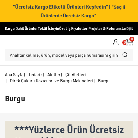
“Ücretsiz Kargo Etiketli Ürünleri Keşfedin”
|
“Seçili
Ürünlerde Ücretsiz Kargo”
Kargo Dahil Ürünler
Teklif İsteyin
Özel İş Kıyafetleri
Projeler & Referanslar
Dijital
0
0
Ana Sayfa
|
Tedarik
|
Aletler
|
Çit Aletleri
|
Direk Çukuru Kazıcıları ve Burgu Makineleri
|
Burgu
Burgu
***Yüzlerce Ürün Ücretsiz