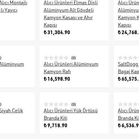
Alıcı Montajlı
Alıcı Ürünleri Elmas Dişli
Alıcı Ürün
ı Yayıcı
Alüminyum Alt Gövdeli
Alüminyu
Kamyon Kasası ve Ahır
Kamyon Ka
Kapısı
Kapısı
₺ 31,304.90
₺ 24,768
)
(
0
)
i Alüminyum
Alıcı Ürünleri Alüminyum
SaltDogg 
Kamyon Rafı
Bagaj Kap
₺ 16,598.90
₺ 65,575
)
(
0
)
 Siyah Çelik
Alıcı Ürünleri Yük Örtüsü
Alıcı Ürü
Branda Kiti
Branda Ki
₺ 9,718.90
₺ 6,536.