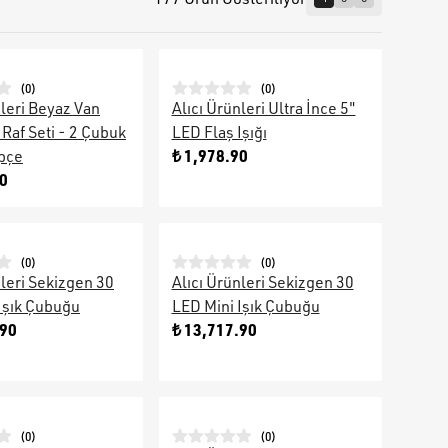
(
0
)
(
0
)
nleri Beyaz Van
Alıcı Ürünleri Ultra İnce 5"
Raf Seti - 2 Çubuk
LED Flaş Işığı
₺ 1,978.90
epçe
90
(
0
)
(
0
)
nleri Sekizgen 30
Alıcı Ürünleri Sekizgen 30
Işık Çubuğu
LED Mini Işık Çubuğu
.90
₺ 13,717.90
(
0
)
(
0
)