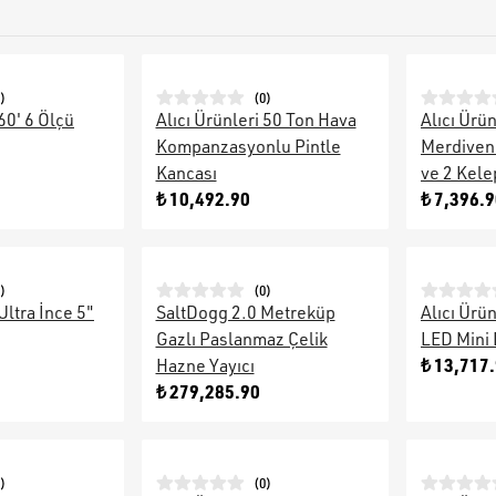
)
(
0
)
 60' 6 Ölçü
Alıcı Ürünleri 50 Ton Hava
Alıcı Ürü
Kompanzasyonlu Pintle
Merdiven 
Kancası
ve 2 Kel
₺ 10,492.90
₺ 7,396.
)
(
0
)
Ultra İnce 5"
SaltDogg 2.0 Metreküp
Alıcı Ürü
Gazlı Paslanmaz Çelik
LED Mini 
₺ 13,717
Hazne Yayıcı
₺ 279,285.90
)
(
0
)