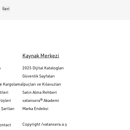
İleri
Kaynak Merkezi
a
2025 Dijital Katalogları
Güvenlik Sayfaları
ve Kargolama
İpuçları ve Kılavuzları
ileri
Satın Alma Rehberi
üşleri
vatansera® Akademi
Şartları
Marka Endeksi
Copyright /vatansera.a.ş
Contact