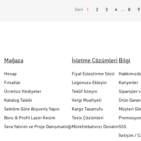
Geri
1
2
3
4
...
8
9
Mağaza
İşletme Çözümleri
Bilgi
Hesap
Fiyat Eşleştirme Sözü
Hakkımızd
Fırsatlar
Logonuzu Ekleyin
Kariyerler
Ücretsiz Hediyeler
Teklif İsteyin
Siparişler 
Katalog Talebi
Vergi Muafiyeti
Ürün Garant
Sektöre Göre Alışveriş Yapın
Kargo Tasarrufu
Müşteri Gör
Boru & Profil Lazer Kesim
Tesis Çözümleri
Promosyon 
Sera Yatırım ve Proje Danışmanlığı
Mürettebatınızı Donatın
SSS
İletişim / 