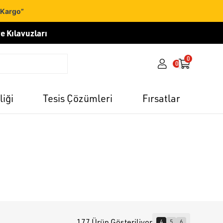
 Kargo”
e Kılavuzları
0
0
liği
Tesis Çözümleri
Fırsatlar
177 Ürün Gösteriliyor
4
5
6