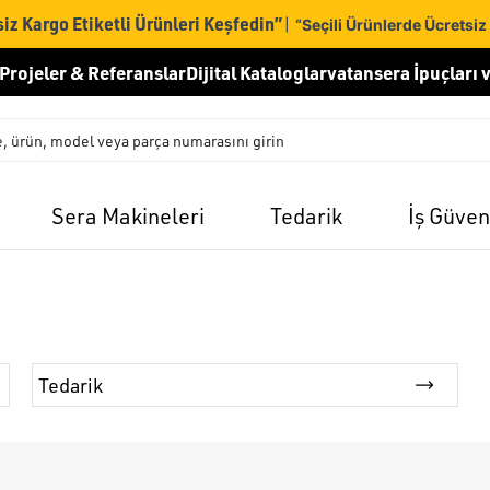
iz Kargo Etiketli Ürünleri Keşfedin”
|
“Seçili Ürünlerde Ücretsiz
Projeler & Referanslar
Dijital Kataloglar
vatansera İpuçları v
Sera Makineleri
Tedarik
İş Güven
Tedarik