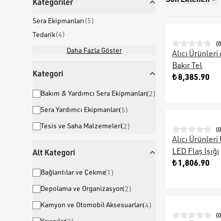
Kategoriler
Sera Ekipmanları
(
5
)
Tedarik
(
4
)
(
0
Daha Fazla Göster
Alıcı Ürünleri
Bakır Tel
Kategori
₺ 8,385.90
Bakım & Yardımcı Sera Ekipmanları
(
2
)
Sera Yardımcı Ekipmanları
(
5
)
Tesis ve Saha Malzemeleri
(
2
)
(
0
Alıcı Ürünleri 
LED Flaş Işığı
Alt Kategori
₺ 1,806.90
Bağlantılar ve Çekme
(
1
)
Depolama ve Organizasyon
(
2
)
Kamyon ve Otomobil Aksesuarları
(
4
)
(
0
Yayıcılar