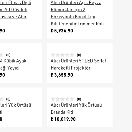
leri Elmas Dişli
Alıcı Ürünleri Açık Peyzaj
m Alt Gövdeli
Römorkları için 2
sası ve Ahır
Pozisyonlu Kanal Tipi
Kilitlenebilir Trimmer Rafı
.90
₺ 5,934.90
(
0
)
(
0
)
4 Kübik Ayak
Alıcı Ürünleri 5" LED Şeffaf
ağı Yayıcı
Hareketli Projektör
.90
₺ 3,655.90
(
0
)
(
0
)
nleri Yük Örtüsü
Alıcı Ürünleri Yük Örtüsü
ti
Branda Kiti
90
₺ 10,019.90