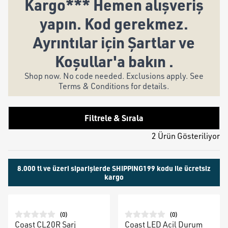
Kargo*** Hemen alışveriş
yapın. Kod gerekmez.
Ayrıntılar için Şartlar ve
Koşullar'a bakın .
Shop now. No code needed. Exclusions apply. See
Terms & Conditions for details.
Filtrele & Sırala
2 Ürün Gösteriliyor
8.000 tl ve üzeri siparişlerde SHIPPING199 kodu ile ücretsiz
kargo
(
0
)
(
0
)
Coast CL20R Şarj
Coast LED Acil Durum