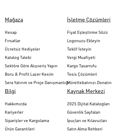
Mağaza
İşletme Çözümleri
Hesap
Fiyat Eşleştirme Sözü
Fırsatlar
Logonuzu Ekleyin
Ücretsiz Hediyeler
Teklif İsteyin
Katalog Talebi
Vergi Muafiyeti
Sektöre Göre Alışveriş Yapın
Kargo Tasarrufu
Boru & Profil Lazer Kesim
Tesis Çözümleri
Sera Yatırım ve Proje Danışmanlığı
Mürettebatınızı Donatın
Bilgi
Kaynak Merkezi
Hakkımızda
2025 Dijital Katalogları
Kariyerler
Güvenlik Sayfaları
Siparişler ve Kargolama
İpuçları ve Kılavuzları
Ürün Garantileri
Satın Alma Rehberi