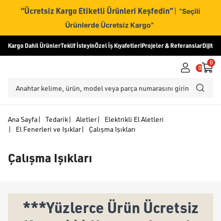
“Ücretsiz Kargo Etiketli Ürünleri Keşfedin”
|
“Seçili
Ürünlerde Ücretsiz Kargo”
Kargo Dahil Ürünler
Teklif İsteyin
Özel İş Kıyafetleri
Projeler & Referanslar
Dijital
0
0
Ana Sayfa
|
Tedarik
|
Aletler
|
Elektrikli El Aletleri
|
El Fenerleri ve Işıklar
|
Çalışma Işıkları
Çalışma Işıkları
***Yüzlerce Ürün Ücretsiz