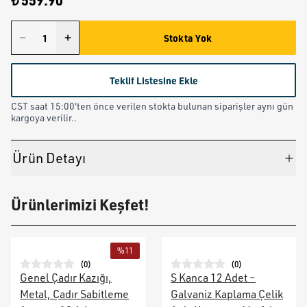
₺ 559.90
Stokta Yok
Teklif Listesine Ekle
CST saat 15:00'ten önce verilen stokta bulunan siparişler aynı gün
kargoya verilir..
Ürün Detayı
Ürünlerimizi Keşfet!
%
11
(
0
)
(
0
)
Genel Çadır Kazığı,
S Kanca 12 Adet –
Metal, Çadır Sabitleme
Galvaniz Kaplama Çelik