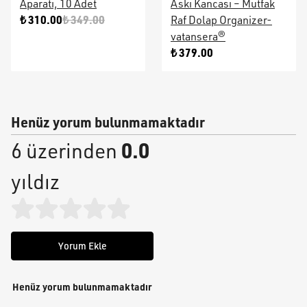
Aparatı, 10 Adet
Askı Kancası – Mutfak
₺ 310.00
₺ 349.00
Raf Dolap Organizer-
vatansera®
₺ 379.00
Henüz yorum bulunmamaktadır
0.0
6 üzerinden
yıldız
Yorum Ekle
Henüz yorum bulunmamaktadır