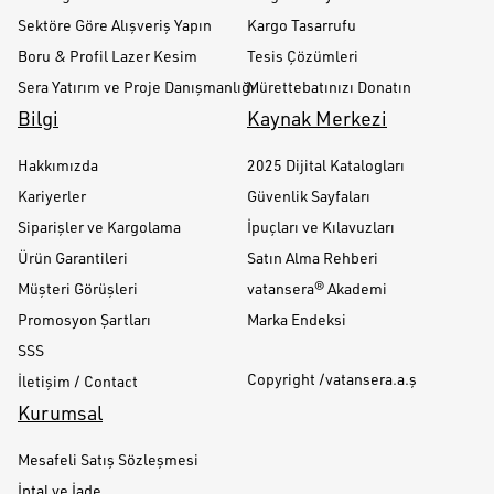
Sektöre Göre Alışveriş Yapın
Kargo Tasarrufu
Boru & Profil Lazer Kesim
Tesis Çözümleri
Sera Yatırım ve Proje Danışmanlığı
Mürettebatınızı Donatın
Bilgi
Kaynak Merkezi
Hakkımızda
2025 Dijital Katalogları
Kariyerler
Güvenlik Sayfaları
Siparişler ve Kargolama
İpuçları ve Kılavuzları
Ürün Garantileri
Satın Alma Rehberi
Müşteri Görüşleri
vatansera® Akademi
Promosyon Şartları
Marka Endeksi
SSS
Copyright /vatansera.a.ş
İletişim / Contact
Kurumsal
Mesafeli Satış Sözleşmesi
İptal ve İade