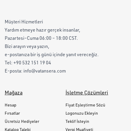
Müşteri Hizmetleri
Yardım etmeye hazır gerçek insanlar,
Pazartesi–Cuma 06:00 – 18:00 CST.
Bizi arayın veya yazın,
e-postanıza bir iş günü içinde yanıt vereceğiz.
Tel:
+90 532 151 19 04
E-posta:
info@vatansera.com
Mağaza
İşletme Çözümleri
Hesap
Fiyat Eşleştirme Sözü
Fırsatlar
Logonuzu Ekleyin
Ücretsiz Hediyeler
Teklif İsteyin
Katalog Talebi
Vergi Muafiyeti