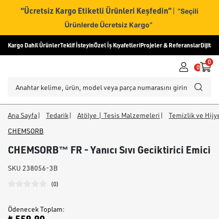
“Ücretsiz Kargo Etiketli Ürünleri Keşfedin”
|
“Seçili
Ürünlerde Ücretsiz Kargo”
Kargo Dahil Ürünler
Teklif İsteyin
Özel İş Kıyafetleri
Projeler & Referanslar
Dijital
0
0
Ana Sayfa
|
Tedarik
|
Atölye | Tesis Malzemeleri
|
Temizlik ve Hij
CHEMSORB
CHEMSORB™ FR - Yanıcı Sıvı Geciktirici Emici
SKU
238056-3B
(
0
)
Ödenecek Toplam
: