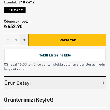
5" G x 4" Y
Uzunluk
:
5" G x 4" Y
Ödenecek Toplam
:
₺ 452.90
Stokta Yok
Teklif Listesine Ekle
CST saat 15:00'ten önce verilen stokta bulunan siparişler aynı gün
kargoya verilir..
Ürün Detayı
Ürünlerimizi Keşfet!