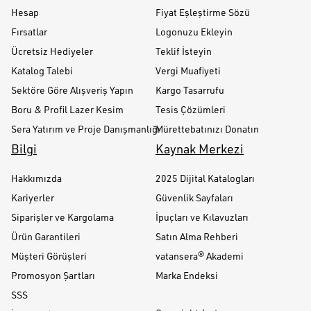
Hesap
Fiyat Eşleştirme Sözü
Fırsatlar
Logonuzu Ekleyin
Ücretsiz Hediyeler
Teklif İsteyin
Katalog Talebi
Vergi Muafiyeti
Sektöre Göre Alışveriş Yapın
Kargo Tasarrufu
Boru & Profil Lazer Kesim
Tesis Çözümleri
Sera Yatırım ve Proje Danışmanlığı
Mürettebatınızı Donatın
Bilgi
Kaynak Merkezi
Hakkımızda
2025 Dijital Katalogları
Kariyerler
Güvenlik Sayfaları
Siparişler ve Kargolama
İpuçları ve Kılavuzları
Ürün Garantileri
Satın Alma Rehberi
Müşteri Görüşleri
vatansera® Akademi
Promosyon Şartları
Marka Endeksi
SSS