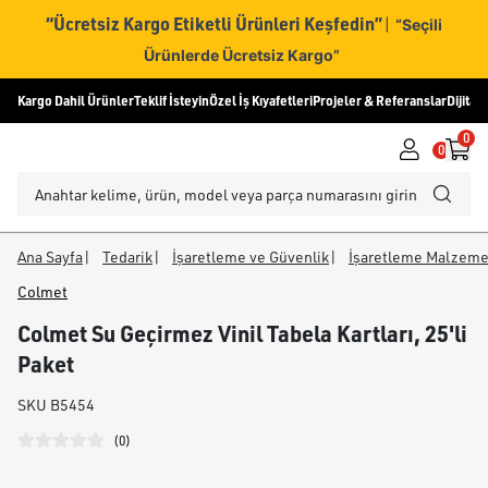
“Ücretsiz Kargo Etiketli Ürünleri Keşfedin”
|
“Seçili
Ürünlerde Ücretsiz Kargo”
Kargo Dahil Ürünler
Teklif İsteyin
Özel İş Kıyafetleri
Projeler & Referanslar
Dijital
0
0
Ana Sayfa
|
Tedarik
|
İşaretleme ve Güvenlik
|
İşaretleme Malzeme
Colmet
Colmet Su Geçirmez Vinil Tabela Kartları, 25'li
Paket
SKU
B5454
(
0
)